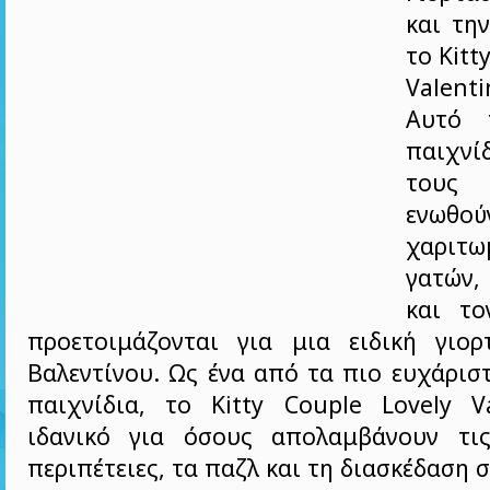
και τη
το Kitt
Valent
Αυτό 
παιχνί
τους 
ενωθ
χαριτ
γατών,
και το
προετοιμάζονται για μια ειδική γιο
Βαλεντίνου. Ως ένα από τα πιο ευχάρισ
παιχνίδια, το Kitty Couple Lovely Va
ιδανικό για όσους απολαμβάνουν τις
περιπέτειες, τα παζλ και τη διασκέδαση 