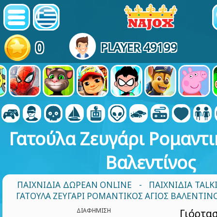
0
PLAYER 49199
Γατούλα Ζευγάρι Ρομαντι
Βαλεντίνος
ΠΑΙΧΝΊΔΙΑ ΔΩΡΕΆΝ ONLINE
-
ΠΑΙΧΝΊΔΙΑ TAL
ΓΑΤΟΎΛΑ ΖΕΥΓΆΡΙ ΡΟΜΑΝΤΙΚΌΣ ΆΓΙΟΣ ΒΑΛΕΝΤΊΝ
ΔΙΑΦΉΜΙΣΗ
Γιόρτα