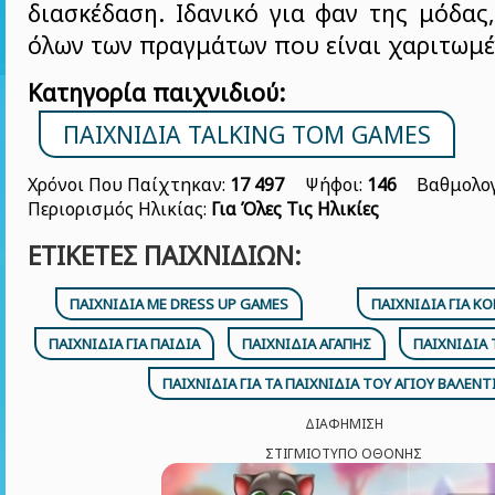
διασκέδαση. Ιδανικό για φαν της μόδας
όλων των πραγμάτων που είναι χαριτωμέ
Κατηγορία παιχνιδιού:
ΠΑΙΧΝΊΔΙΑ TALKING TOM GAMES
Χρόνοι Που Παίχτηκαν:
17 497
Ψήφοι:
146
Βαθμολογ
Περιορισμός Ηλικίας:
Για Όλες Τις Ηλικίες
ΕΤΙΚΈΤΕΣ ΠΑΙΧΝΙΔΙΏΝ:
ΠΑΙΧΝΊΔΙΑ ΜΕ DRESS UP GAMES
ΠΑΙΧΝΊΔΙΑ ΓΙΑ ΚΟ
ΠΑΙΧΝΊΔΙΑ ΓΙΑ ΠΑΙΔΙΆ
ΠΑΙΧΝΊΔΙΑ ΑΓΆΠΗΣ
ΠΑΙΧΝΊΔΙΑ
ΠΑΙΧΝΊΔΙΑ ΓΙΑ ΤΑ ΠΑΙΧΝΊΔΙΑ ΤΟΥ ΑΓΊΟΥ ΒΑΛΕΝΤ
ΔΙΑΦΉΜΙΣΗ
ΣΤΙΓΜΙΌΤΥΠΟ ΟΘΌΝΗΣ