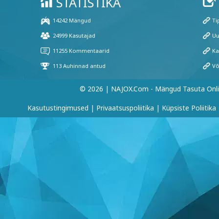
© 2026 | NAJOX.com - Mängud Tasuta Onl
Kasutustingimused
|
Privaatsuspoliitika
|
Küpsiste Poliitika