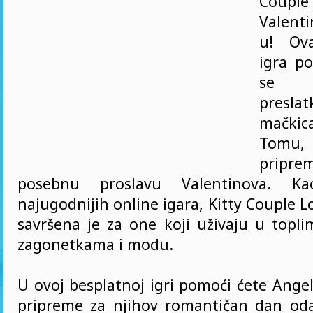
Coup
Valent
u! Ova
igra po
se 
pres
mački
Tomu
prip
posebnu proslavu Valentinova. K
najugodnijih online igara, Kitty Couple L
savršena je za one koji uživaju u topl
zagonetkama i modu.
U ovoj besplatnoj igri pomoći ćete Ange
pripreme za njihov romantičan dan oda