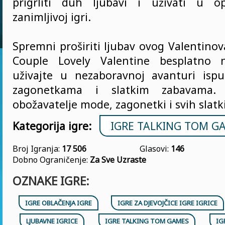
prigrliti duh ljubavi i uživati u op
zanimljivoj igri.
Spremni proširiti ljubav ovog Valentinova
Couple Lovely Valentine besplatno 
uživajte u nezaboravnoj avanturi ispu
zagonetkama i slatkim zabavama.
obožavatelje mode, zagonetki i svih slatki
Kategorija igre:
IGRE TALKING TOM G
Broj Igranja:
17 506
Glasovi:
146
Dobno Ograničenje:
Za Sve Uzraste
OZNAKE IGRE:
IGRE OBLAČENJA IGRE
IGRE ZA DJEVOJČICE IGRE IGRICE
LJUBAVNE IGRICE
IGRE TALKING TOM GAMES
IG