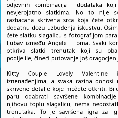
odjevnih kombinacija i dodataka koji
nevjerojatno slatkima. No to nije 
razbacana skrivena srca koja ćete otkri
dodatnu dozu uzbuđenja iskustvu. Osim 
ćete slatku slagalicu s fotografijom para
ljubav između Angele i Toma. Svaki kom
otkriva slatki trenutak koji su oba
podijelile, čineći putovanje još dragocjeni
Kitty Couple Lovely Valentine i
iznenađenjima, a svaka razina donosi 
skrivene detalje koje možete otkriti. B
paru odabrati savršene kombinacije 
njihovu toplu slagalicu, nema nedosta
trenutaka. To je savršena igra za ig