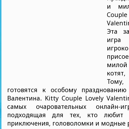
и мил
Coup
Valent
Эта з
игра 
игроко
присо
мило
котят
Тому
готовятся к особому празднованию
Валентина. Kitty Couple Lovely Valen
самых очаровательных онлайн-иг
подходящая для тех, кто любит т
приключения, головоломки и модные 