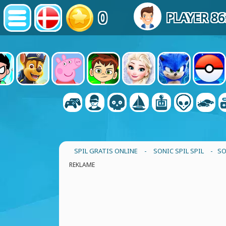
0
PLAYER 8
SPIL GRATIS ONLINE
-
SONIC SPIL SPIL
- SO
REKLAME