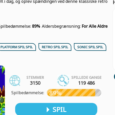
OX i dag, og oplev spændingen ved denne klassiske retro
Spilbedømmelse:
89%
Aldersbegrænsning:
For Alle Aldre
PLATFORM SPIL SPIL
RETRO SPIL SPIL
SONIC SPIL SPIL
STEMMER
SPILLEDE GANGE
3150
119 486
89%
Spilbedømmelse:
SPIL