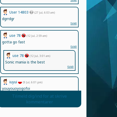
SVAR
User 14803
(27 Jul, 6:03 am)
dgrrdgr
SVAR
use 78
(12 Jul, 2:59 am)
gotta go fast
SVAR
use 78
(12 Jul, 3:01 am)
Sonic mania is the best
SVAR
iuyui
(9 Jul, 6:01 pm)
youyouoyogofoi
SVAR
Tilmeld dig/ind for at skrive
kommentarer
pagal543
(6 Jul, 5:15 pm)
suss gamee
SVAR