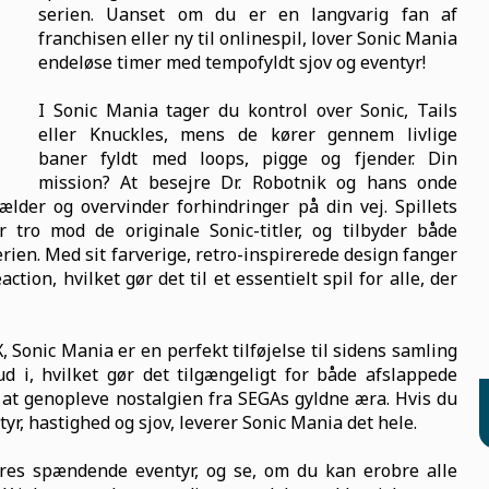
serien. Uanset om du er en langvarig fan af
franchisen eller ny til onlinespil, lover Sonic Mania
endeløse timer med tempofyldt sjov og eventyr!
I Sonic Mania tager du kontrol over Sonic, Tails
eller Knuckles, mens de kører gennem livlige
baner fyldt med loops, pigge og fjender. Din
mission? At besejre Dr. Robotnik og hans onde
lder og overvinder forhindringer på din vej. Spillets
 tro mod de originale Sonic-titler, og tilbyder både
erien. Med sit farverige, retro-inspirerede design fanger
ion, hvilket gør det til et essentielt spil for alle, der
, Sonic Mania er en perfekt tilføjelse til sidens samling
ud i, hvilket gør det tilgængeligt for både afslappede
r at genopleve nostalgien fra SEGAs gyldne æra. Hvis du
yr, hastighed og sjov, leverer Sonic Mania det hele.
eres spændende eventyr, og se, om du kan erobre alle