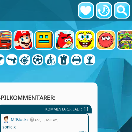
SPILKOMMENTARER:
11
KOMMENTARER I ALT:
MfBlockz
(27 Jul, 6:06 am)
sonic x