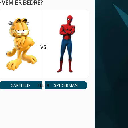
HVEM ER BEDRE?
08878w
(10 Jun, 2:53 am)
بللاةتااتمتمنبت
SVAR
08878w
(9 Jun, 1:53 am)
dsfdsdg
VS
SVAR
CANIMACCORD
(9 Jun, 1:24 am)
SONIC FAST
SVAR
GARFIELD
SPIDERMAN
ELLER
CANIMACCORD
(9 Jun, 1:24 am)
SJSJDJDJD
SVAR
mari
(5 Jun, 8:56 pm)
da best
SVAR