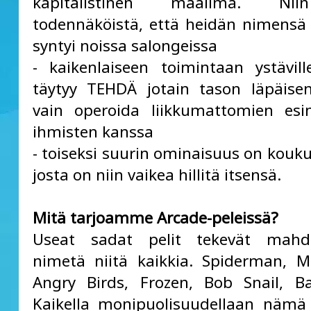
kapitalistinen maailma. Ni
todennäköistä, että heidän nimensä 
syntyi noissa salongeissa
- kaikenlaiseen toimintaan ystävill
täytyy TEHDÄ jotain tason läpäisem
vain operoida liikkumattomien esi
ihmisten kanssa
- toiseksi suurin ominaisuus on kouku
josta on niin vaikea hillitä itsensä.
Mitä tarjoamme Arcade-peleissä?
Useat sadat pelit tekevät mahd
nimetä niitä kaikkia. Spiderman, M
Angry Birds, Frozen, Bob Snail, 
Kaikella monipuolisuudellaan nämä