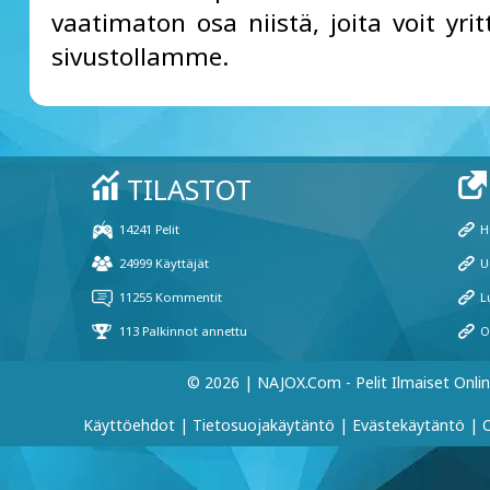
vaatimaton osa niistä, joita voit yri
sivustollamme.
© 2026 | NAJOX.com - Pelit Ilmaiset Onli
Käyttöehdot
|
Tietosuojakäytäntö
|
Evästekäytäntö
|