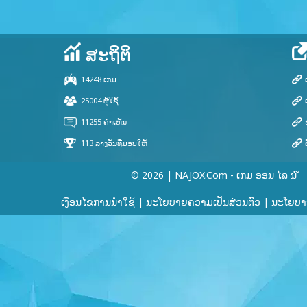
© 2026 | NAJOX.com - ເກມ ອອນ ໄລ ນ ໌
ສະຖິຕິ
ເງື່ອນໄຂການນໍາໃຊ້
|
ນະໂຍບາຍຄວາມເປັນສ່ວນຕົວ
|
ນະໂຍບາຍ
14248 ເກມ
25004 ຜູ້ໃຊ້
11255 ຄຳເຫັນ