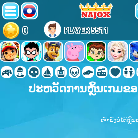
0
PLAYER 5511
ປະຫວັດການຫຼິ້ນເກມຂອ
ເຈົ້າຍັງບໍ່ໄດ້ຫຼິ້