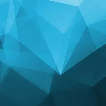
113 ລາງວັນທີ່ມອບໃຫ້