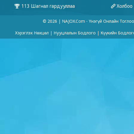
© 2026 | NAJOX.com - Үнэгүй Онлайн Тогло
Хэрэглэх Нөхцөл
|
Нууцлалын Бодлого
|
Күүкийн Бодлог