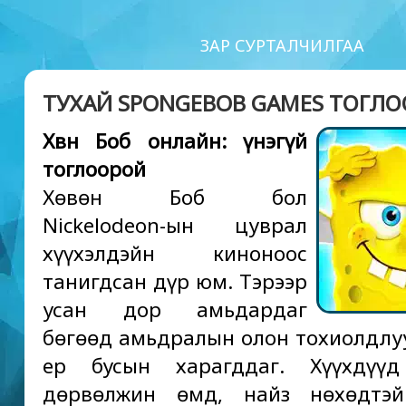
ЗАР СУРТАЛЧИЛГАА
ТУХАЙ SPONGEBOB GAMES ТОГЛ
Хөвөн Боб онлайн: үнэгүй
тоглоорой
Хөвөн Боб бол
Nickelodeon-ын цуврал
хүүхэлдэйн киноноос
танигдсан дүр юм. Тэрээр
усан дор амьдардаг
бөгөөд амьдралын олон тохиолдл
ер бусын харагддаг. Хүүхдүүд
дөрвөлжин өмд, найз нөхөдтэй