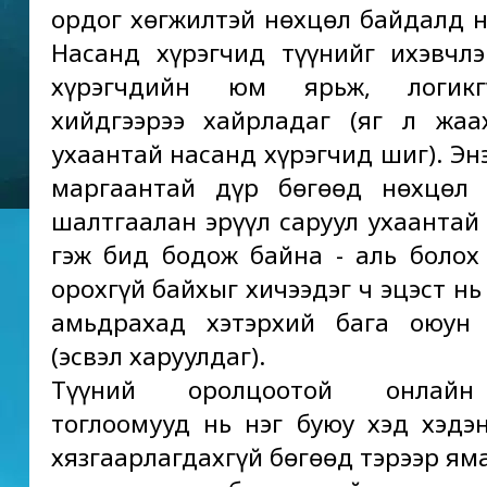
ордог хөгжилтэй нөхцөл байдалд н
Насанд хүрэгчид түүнийг ихэвчл
хүрэгчдийн юм ярьж, логикг
хийдгээрээ хайрладаг (яг л жа
ухаантай насанд хүрэгчид шиг). Эн
маргаантай дүр бөгөөд нөхцөл 
шалтгаалан эрүүл саруул ухаантай
гэж бид бодож байна - аль болох
орохгүй байхыг хичээдэг ч эцэст н
амьдрахад хэтэрхий бага оюун 
(эсвэл харуулдаг).
Түүний оролцоотой онлайн
тоглоомууд нь нэг буюу хэд хэдэ
хязгаарлагдахгүй бөгөөд тэрээр ям