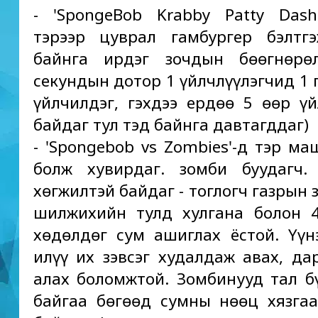
- 'SpongeBob Krabby Patty Das
тэрээр цуврал гамбургер бэлтг
байнга ирдэг зочдын бөөгнөрө
секундын дотор 1 үйлчлүүлэгчид 1 
үйлчилдэг, гэхдээ ердөө 5 өөр үй
байдаг тул тэд байнга давтагддаг)
- 'Spongebob vs Zombies'-д тэр ма
болж хувирдаг. зомби буудагч.
хөгжилтэй байдаг - тоглогч газрын 
шилжихийн тулд хулгана болон 
хөдөлдөг сум ашиглах ёстой. Үүн
илүү их зэвсэг худалдаж авах, да
алах боломжтой. Зомбинууд тал б
байгаа бөгөөд сумны нөөц хязга