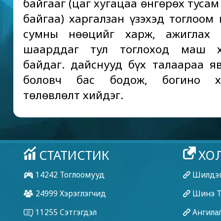
байгааг (цаг хугацаа өнгөрөх туса
байгаа) харгалзан үзэхэд тоглоом 
сумны нөөцийг харж, ажиглах 
шаарддаг тул тоглоход маш х
байдаг. дайснууд бүх талаараа я
боловч бас бодож, богино х
төлөвлөлт хийдэг.