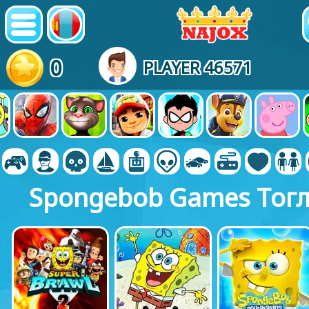
0
PLAYER 46571
Spongebob Games Тог