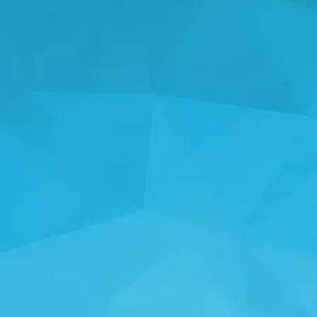
СТАТИСТИК
14242 Тоглоомууд