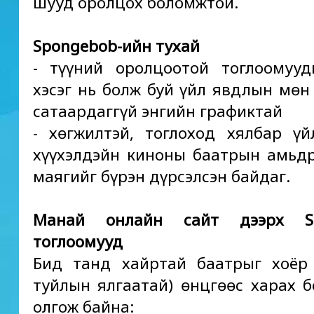
шууд оролцох боломжтой.
Spongebob-ийн тухай
- түүний оролцоотой тоглоомуу
хэсэг нь болж буй үйл явдлын мөн
сатаардаггүй энгийн графиктай
- хөгжилтэй, тоглоход хялбар ү
хүүхэлдэйн киноны баатрын амьд
маягийг бүрэн дүрсэлсэн байдаг.
Манай онлайн сайт дээрх Sp
тоглоомууд
Бид танд хайртай баатрыг хоёр
туйлын ялгаатай) өнцгөөс харах 
олгож байна: