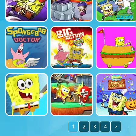
1
2
3
4
>