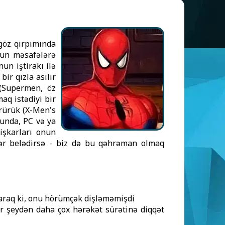
 göz qırpımında
zun məsafələrə
un iştirakı ilə
ir qızla asılır
 (Supermen, öz
aq istədiyi bir
rürük (X-Men's
yunda, PC və ya
işkarları onun
gər belədirsə - biz də bu qəhrəman olmaq
ayaraq ki, onu hörümçək dişləməmişdi
r şeydən daha çox hərəkət sürətinə diqqət