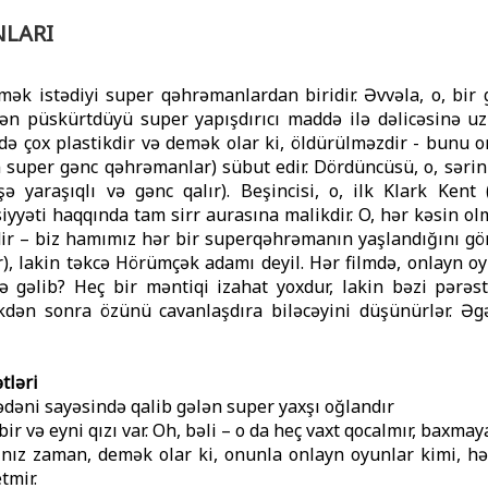
LARI
ək istədiyi super qəhrəmanlardan biridir. Əvvəla, o, bir
ndən püskürtdüyü super yapışdırıcı maddə ilə dəlicəsinə u
də çox plastikdir və demək olar ki, öldürülməzdir - bunu on
 super gənc qəhrəmanlar) sübut edir. Dördüncüsü, o, sərin b
şə yaraşıqlı və gənc qalır). Beşincisi, o, ilk Klark Kent
iyyəti haqqında tam sirr aurasına malikdir. O, hər kəsin olm
ir – biz hamımız hər bir superqəhrəmanın yaşlandığını gö
, lakin təkcə Hörümçək adamı deyil. Hər filmdə, onlayn o
 gəlib? Heç bir məntiqi izahat yoxdur, lakin bəzi pərəst
kdən sonra özünü cavanlaşdıra biləcəyini düşünürlər. Ə
tləri
ədəni sayəsində qalib gələn super yaxşı oğlandır
ir və eyni qızı var. Oh, bəli – o da heç vaxt qocalmır, baxm
nız zaman, demək olar ki, onunla onlayn oyunlar kimi, hə
tmir.