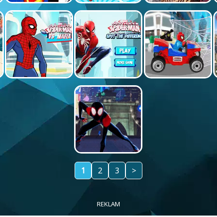
1
2
3
>
REKLAM