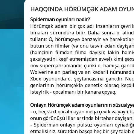
HAQQINDA HÖRÜMÇƏK ADAM OYUN
Spiderman oyunları nədir?
Hörümçək adam bir çox adi insanların çevrilm
binaları süründürə bilir. Daha sonra o, əli
tullanır. O, hörümçəyə bənzəyir və hərəkətlər
bütün son filmlər (və onu təsvir edən dəyişən
(həmçinin filmdən filmə dəyişir, lakin həmi
şəxsiyyətini kəşf etməmişdən əvvəl) kimi şəxs
növ superqəhrəmandır, çünki o, həmişə gəncd
Wolverine ən parlaq və ən kədərli nümunədir)
Xbox oyununda o, şeytancasına gəncdir. Necə
genlərinin hörümçəklə genetik olaraq keçdi
istəyirik - qocalmanı bir kənara qoyaq.
Onlayn Hörümçək adam oyunlarının xüsusiyyə
- o, heç vaxt qocalmayan meqa çevik və yaylı b
onun görünüşü illər ərzində birtəhər dəyişən b
- Spiderman onlayn pulsuz oyunları oynadığı
etməlisiniz. sürətdən başqa heç bir şey tələb e