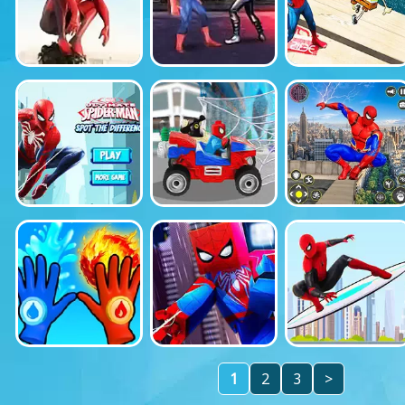
1
2
3
>