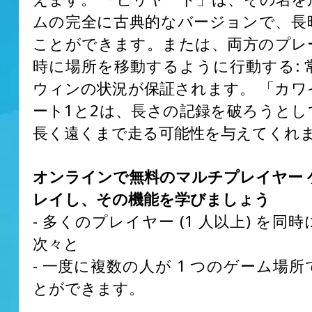
ムの完全に古典的なバージョンで、長
ことができます。または、両方のプレ
時に場所を移動するように行動する: 
ウィンの状況が保証されます。 「カワ
ート1と2は、長さの記録を破ろうとし
長く遠くまで走る可能性を与えてくれ
オンラインで無料のマルチプレイヤー 
レイし、その機能を学びましょう
- 多くのプレイヤー (1 人以上) を同
次々と
- 一度に複数の人が 1 つのゲーム場
とができます。