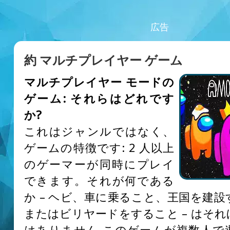
広告
約 マルチプレイヤー ゲーム
マルチプレイヤー モードの
ゲーム: それらはどれです
か?
これはジャンルではなく、
ゲームの特徴です: 2 人以上
のゲーマーが同時にプレイ
できます。それが何である
か – ヘビ、車に乗ること、王国を建
またはビリヤードをすること – はそ
はありません.このゲームが複数人で