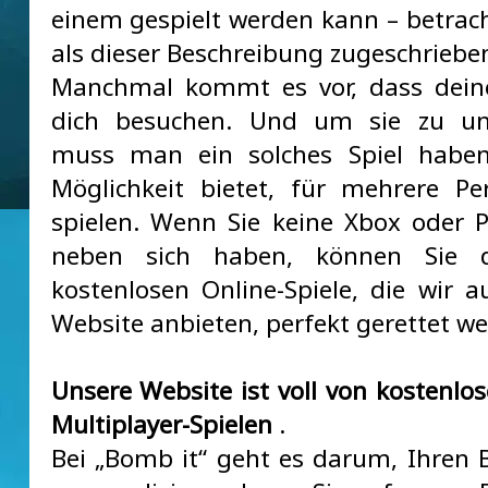
einem gespielt werden kann – betrach
als dieser Beschreibung zugeschriebe
Manchmal kommt es vor, dass dein
dich besuchen. Und um sie zu unt
muss man ein solches Spiel haben
Möglichkeit bietet, für mehrere P
spielen. Wenn Sie keine Xbox oder P
neben sich haben, können Sie 
kostenlosen Online-Spiele, die wir a
Website anbieten, perfekt gerettet w
Unsere Website ist voll von kostenlos
Multiplayer-Spielen
.
Bei „Bomb it“ geht es darum, Ihren