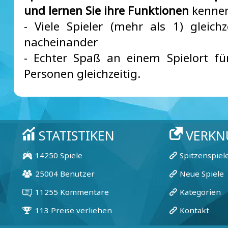
und lernen Sie ihre Funktionen
kenne
- Viele Spieler (mehr als 1) gleichz
nacheinander
- Echter Spaß an einem Spielort f
Personen gleichzeitig.