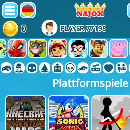
0
PLAYER 77198
Plattformspiele