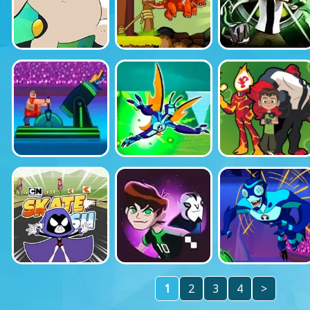
1
2
3
4
>