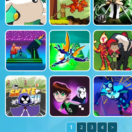
1
2
3
4
>