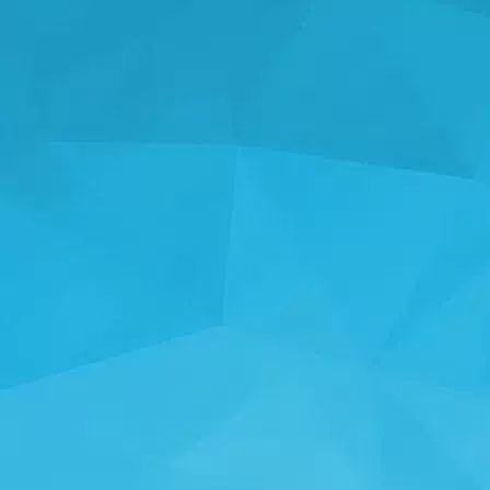
ಅಂಕಿಅಂಶಗಳು