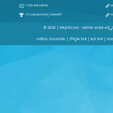
© 2026 | NAJOX.com - ಆಟಗಳು ಉಚಿತ ಆನ್ಲೈ
ಬಳಕೆಯ ನಿಯಮಗಳು
|
ಗೌಪ್ಯತಾ ನೀತಿ
|
ಕುಕಿ ನೀತಿ
|
ಸಂಪರ