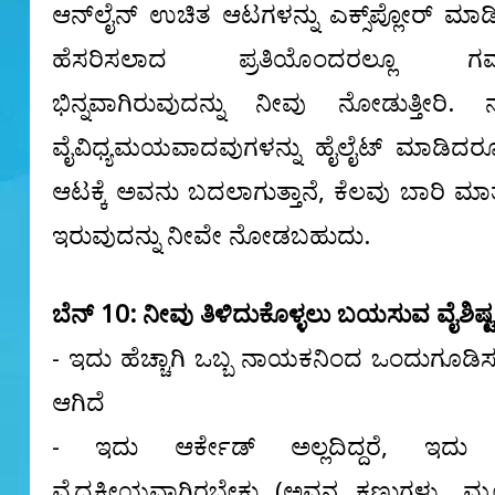
ಆನ್‌ಲೈನ್ ಉಚಿತ ಆಟಗಳನ್ನು ಎಕ್ಸ್‌ಪ್ಲೋರ್ ಮಾ
ಹೆಸರಿಸಲಾದ ಪ್ರತಿಯೊಂದರಲ್ಲೂ ಗಮನ
ಭಿನ್ನವಾಗಿರುವುದನ್ನು ನೀವು ನೋಡುತ್ತೀರಿ. ನ
ವೈವಿಧ್ಯಮಯವಾದವುಗಳನ್ನು ಹೈಲೈಟ್ ಮಾಡಿದ
ಆಟಕ್ಕೆ ಅವನು ಬದಲಾಗುತ್ತಾನೆ, ಕೆಲವು ಬಾರಿ ಮಾತ
ಇರುವುದನ್ನು ನೀವೇ ನೋಡಬಹುದು.
ಬೆನ್ 10: ನೀವು ತಿಳಿದುಕೊಳ್ಳಲು ಬಯಸುವ ವೈಶಿಷ್ಟ
- ಇದು ಹೆಚ್ಚಾಗಿ ಒಬ್ಬ ನಾಯಕನಿಂದ ಒಂದುಗೂಡಿ
ಆಗಿದೆ
- ಇದು ಆರ್ಕೇಡ್ ಅಲ್ಲದಿದ್ದರೆ, ಇದ
ವೈದ್ಯಕೀಯವಾಗಿರಬೇಕು (ಅವನ ಕಣ್ಣುಗಳು, 