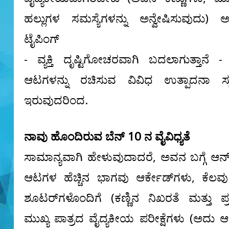
ಹಲ್ಲುಗಳ ಸಮಸ್ಯೆಗಳನ್ನು ಅನ್ವೇಷಿಸುವುದು
ಟೈಪಿಂಗ್
- ವ್ಯಕ್ತಿ ದೃಷ್ಟಿಗೋಚರವಾಗಿ ಬದಲಾಗುತ್ತಾನೆ 
ಆಟಗಳನ್ನು ರಚಿಸುವ ವಿವಿಧ ಉತ್ಪಾದನಾ ಸ್
ಇರುವುದರಿಂದ.
ನಾವು ಹೊಂದಿರುವ ಬೆನ್ 10 ನ ವೈವಿಧ್ಯತೆ
ಸಾಮಾನ್ಯವಾಗಿ ಹೇಳುವುದಾದರೆ, ಅವನ ಬಗ್ಗೆ ಆನ
ಆಟಗಳ ಹೆಚ್ಚಿನ ಭಾಗವು ಆರ್ಕೇಡ್‌ಗಳು, ಕೆಲವು
ಶೂಟರ್‌ಗಳೊಂದಿಗೆ (ಕಣ್ಣಿನ ನಿಖರತೆ ಮತ್ತು ಪ್ರತಿ
ಮುಖ್ಯ ಪಾತ್ರದ ವೈದ್ಯಕೀಯ ಪರೀಕ್ಷೆಗಳು (ಅದು