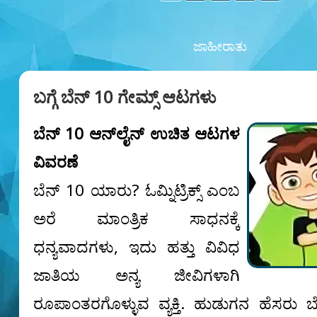
ಜಾಹೀರಾತು
ಬಗ್ಗೆ ಬೆನ್ 10 ಗೇಮ್ಸ್ ಆಟಗಳು
ಬೆನ್ 10 ಆನ್‌ಲೈನ್ ಉಚಿತ ಆಟಗಳ
ವಿವರಣೆ
ಬೆನ್ 10 ಯಾರು? ಓಮ್ನಿಟ್ರಿಕ್ಸ್ ಎಂಬ
ಅರೆ ಮಾಂತ್ರಿಕ ಸಾಧನಕ್ಕೆ
ಧನ್ಯವಾದಗಳು, ಇದು ಹತ್ತು ವಿವಿಧ
ಜಾತಿಯ ಅನ್ಯ ಜೀವಿಗಳಾಗಿ
ರೂಪಾಂತರಗೊಳ್ಳುವ ವ್ಯಕ್ತಿ. ಹುಡುಗನ ಹೆಸರು ಬೆನ