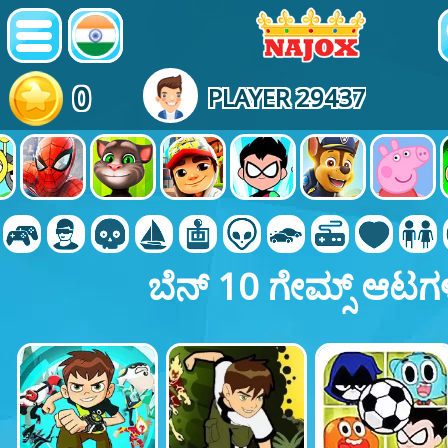
0
PLAYER 29437
ಬೆನ್ 10 ಗೇಮ್ಸ್ ಆಟಗ