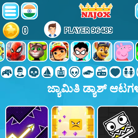
0
PLAYER 96489
ಜ್ಯಾಮಿತಿ ಡ್ಯಾಶ್ ಆಟಗ