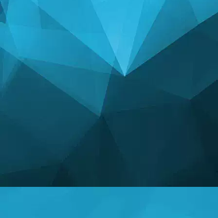
ಅಂಕಿಅಂಶಗಳು
14250 ಆಟಗಳು
25004 ಬಳಕೆದಾರರು
11255 ಕಾಮೆಂಟ್‌ಗಳು