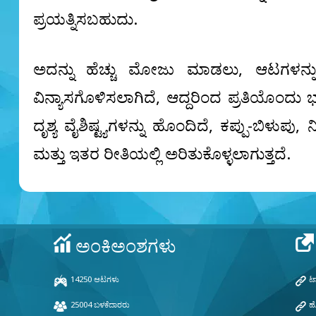
ಪ್ರಯತ್ನಿಸಬಹುದು.
ಅದನ್ನು ಹೆಚ್ಚು ಮೋಜು ಮಾಡಲು, ಆಟಗಳನ್ನು ವ
ವಿನ್ಯಾಸಗೊಳಿಸಲಾಗಿದೆ, ಆದ್ದರಿಂದ ಪ್ರತಿಯೊಂದ
ದೃಶ್ಯ ವೈಶಿಷ್ಟ್ಯಗಳನ್ನು ಹೊಂದಿದೆ, ಕಪ್ಪು-ಬಿಳುಪು,
ಮತ್ತು ಇತರ ರೀತಿಯಲ್ಲಿ ಅರಿತುಕೊಳ್ಳಲಾಗುತ್ತದೆ.