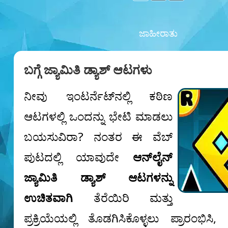
ಜಾಹೀರಾತು
ಬಗ್ಗೆ ಜ್ಯಾಮಿತಿ ಡ್ಯಾಶ್ ಆಟಗಳು
ನೀವು ಇಂಟರ್ನೆಟ್‌ನಲ್ಲಿ ಕಠಿಣ
ಆಟಗಳಲ್ಲಿ ಒಂದನ್ನು ಭೇಟಿ ಮಾಡಲು
ಬಯಸುವಿರಾ? ನಂತರ ಈ ವೆಬ್
ಪುಟದಲ್ಲಿ ಯಾವುದೇ
ಆನ್‌ಲೈನ್
ಜ್ಯಾಮಿತಿ ಡ್ಯಾಶ್ ಆಟಗಳನ್ನು
ಉಚಿತವಾಗಿ
ತೆರೆಯಿರಿ ಮತ್ತು
ಪ್ರಕ್ರಿಯೆಯಲ್ಲಿ ತೊಡಗಿಸಿಕೊಳ್ಳಲು ಪ್ರಾರಂಭಿಸ