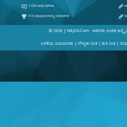
© 2026 | NAJOX.com - ಆಟಗಳು ಉಚಿತ ಆನ್ಲೈ
ಬಳಕೆಯ ನಿಯಮಗಳು
|
ಗೌಪ್ಯತಾ ನೀತಿ
|
ಕುಕಿ ನೀತಿ
|
ಸಂಪರ