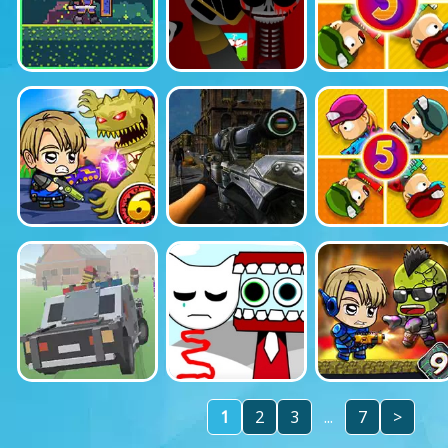
1
2
3
...
7
>