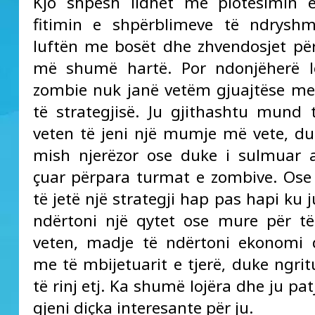
Kjo shpesh lidhet me plotësimin e
fitimin e shpërblimeve të ndryshm
luftën me bosët dhe zhvendosjet pë
më shumë hartë. Por ndonjëherë l
zombie nuk janë vetëm gjuajtëse m
të strategjisë. Ju gjithashtu mund 
veten të jeni një mumje më vete, d
mish njerëzor ose duke i sulmuar 
çuar përpara turmat e zombive. Os
të jetë një strategji hap pas hapi ku 
ndërtoni një qytet ose mure për t
veten, madje të ndërtoni ekonomi 
me të mbijetuarit e tjerë, duke ngrit
të rinj etj. Ka shumë lojëra dhe ju pat
gjeni diçka interesante për ju.