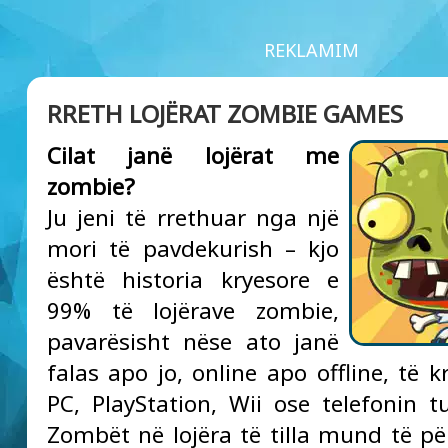
REKLAMIM
RRETH LOJËRAT ZOMBIE GAMES
Cilat janë lojërat me
zombie?
Ju jeni të rrethuar nga një
mori të pavdekurish – kjo
është historia kryesore e
99% të lojërave zombie,
pavarësisht nëse ato janë
falas apo jo, online apo offline, të k
PC, PlayStation, Wii ose telefonin tu
Zombët në lojëra të tilla mund të p