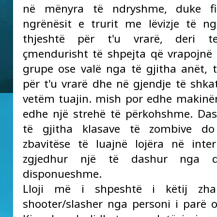
në mënyra të ndryshme, duke fi
ngrënësit e trurit me lëvizje të ng
thjeshtë për t'u vrarë, deri te
çmendurisht të shpejta që vrapojnë
grupe ose valë nga të gjitha anët, t
për t'u vrarë dhe në gjendje të shkat
vetëm tuajin. mish por edhe makinë
edhe një strehë të përkohshme. Da
të gjitha klasave të zombive d
zbavitëse të luajnë lojëra në inte
zgjedhur një të dashur nga q
disponueshme.
Lloji më i shpeshtë i këtij zha
shooter/slasher nga personi i parë os