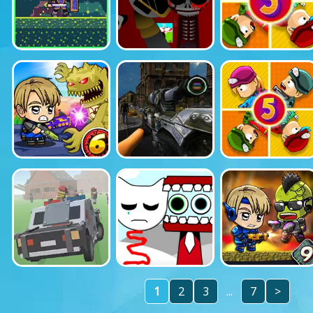
1
2
3
...
7
>