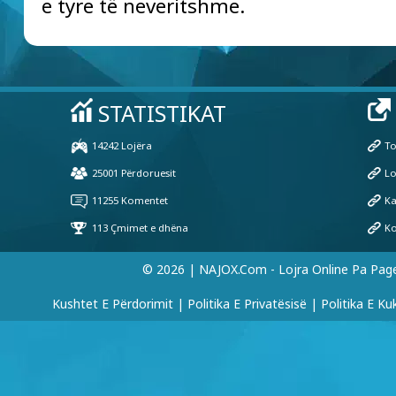
e tyre të neveritshme.
© 2026 | NAJOX.com - Lojra Online Pa Pag
Kushtet E Përdorimit
|
Politika E Privatësisë
|
Politika E Ku