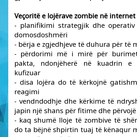
Veçoritë e lojërave zombie në internet
- planifikimi strategjik dhe operativ
domosdoshmëri
- bërja e zgjedhjeve të duhura për të 
- përdorimi më i mirë për burimet
pakta, ndonjëherë në kuadrin e
kufizuar
- disa lojëra do të kërkojnë gatishm
reagimi
- vendndodhje dhe kërkime të ndry
japin një shans për fitime dhe përvojë
- kaq shumë lloje të zombive të sh
do ta bëjnë shpirtin tuaj të kënaqur