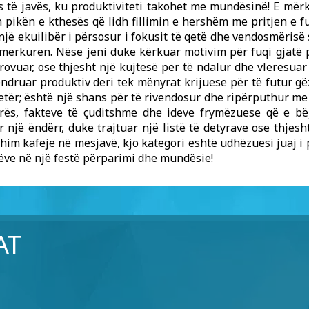
 të javës, ku produktiviteti takohet me mundësinë! E mërk
 pikën e kthesës që lidh fillimin e hershëm me pritjen e f
 një ekuilibër i përsosur i fokusit të qetë dhe vendosmërisë 
ë mërkurën. Nëse jeni duke kërkuar motivim për fuqi gjatë p
provuar, ose thjesht një kujtesë për të ndalur dhe vlerësua
ëndruar produktiv deri tek mënyrat krijuese për të futur g
etër; është një shans për të rivendosur dhe ripërputhur me 
ës, fakteve të çuditshme dhe ideve frymëzuese që e bë
 një ëndërr, duke trajtuar një listë të detyrave ose thjes
shim kafeje në mesjavë, kjo kategori është udhëzuesi juaj i p
ëve në një festë përparimi dhe mundësie!
AT