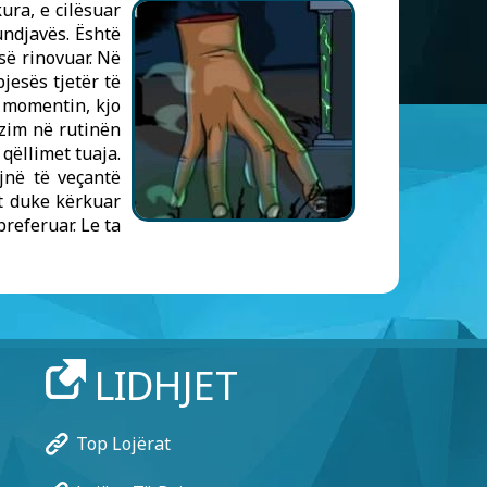
ura, e cilësuar
undjavës. Është
së rinovuar. Në
jesës tjetër të
r momentin, kjo
ëzim në rutinën
qëllimet tuaja.
jnë të veçantë
ht duke kërkuar
referuar. Le ta
LIDHJET
Top Lojërat