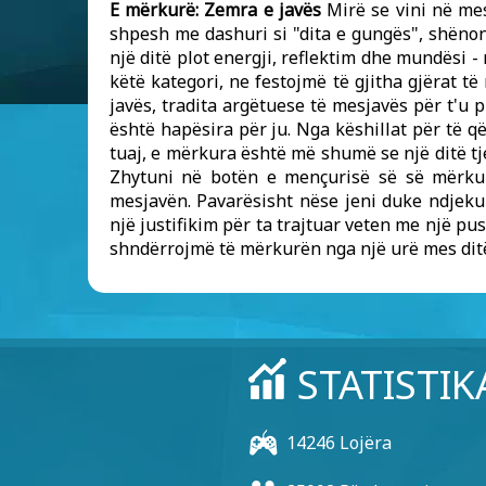
E mërkurë: Zemra e javës
Mirë se vini në mes
shpesh me dashuri si "dita e gungës", shënon
një ditë plot energji, reflektim dhe mundësi -
këtë kategori, ne festojmë të gjitha gjërat t
javës, tradita argëtuese të mesjavës për t'u 
është hapësira për ju. Nga këshillat për të q
tuaj, e mërkura është më shumë se një ditë tj
Zhytuni në botën e mençurisë së së mërkur
mesjavën. Pavarësisht nëse jeni duke ndjekur
një justifikim për ta trajtuar veten me një pu
shndërrojmë të mërkurën nga një urë mes dit
STATISTIK
14246 Lojëra