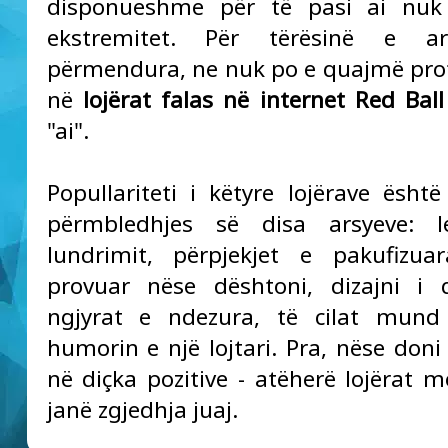
disponueshme për të pasi ai nuk
ekstremitet. Për tërësinë e a
përmendura, ne nuk po e quajmë pro
në
lojërat falas në internet Red Ball
"ai".
Popullariteti i këtyre lojërave është
përmbledhjes së disa arsyeve: l
lundrimit, përpjekjet e pakufizua
provuar nëse dështoni, dizajni i 
ngjyrat e ndezura, të cilat mund 
humorin e një lojtari. Pra, nëse doni
në diçka pozitive - atëherë lojërat m
janë zgjedhja juaj.