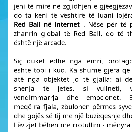
jeni të mirë në zgjidhjen e gjëegjëza
do ta keni të vështirë të luani lojë
Red Ball në internet
. Nëse për të 
zhanrin global të Red Ball, do të 
është një arcade.
Siç duket edhe nga emri, protago
është topi i kuq. Ka shumë gjëra që 
atë nga objektet jo të gjalla: ai 
shenja të jetës, si vullneti, vet
vendimmarrja dhe emocionet. E
meqë ra fjala, zbulohen përmes syve,
dhe gojës së tij me një buzëqeshje d
Lëvizjet bëhen me rrotullim - mënyra