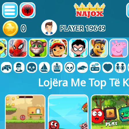
0
PLAYER 19649
Lojëra Me Top Të 