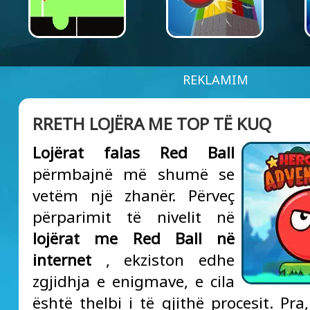
REKLAMIM
RRETH LOJËRA ME TOP TË KUQ
Lojërat falas Red Ball
përmbajnë më shumë se
vetëm një zhanër. Përveç
përparimit të nivelit në
lojërat me Red Ball në
internet
, ekziston edhe
zgjidhja e enigmave, e cila
është thelbi i të gjithë procesit. Pr