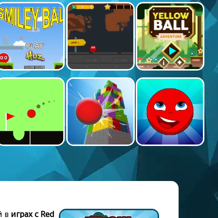
й в
играх с Red