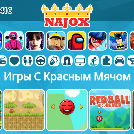
3416
Игры С Красным Мячом