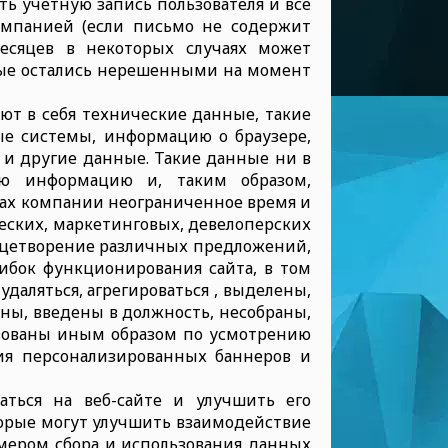
ь учетную запись пользователя и все
омпанией (если письмо не содержит
есяцев в некоторых случаях может
рые остались нерешенными на момент
ют в себя технические данные, такие
ные системы, информацию о браузере,
 и другие данные. Такие данные ни в
ую информацию и, таким образом,
ах компании неограниченное время и
еских, маркетинговых, девелоперских
лицетворение различных предложений,
шибок функционирования сайта, в том
удаляться, агрегироваться , выделены,
ны, введены в должность, несобраны,
ьзованы иным образом по усмотрению
я персонализированных баннеров и
ться на веб-сайте и улучшить его
торые могут улучшить взаимодействие
имером сбора и использования данных