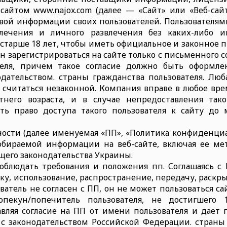
айтом www.najox.com (далее — «Сайт» или «Веб-сай
ой информации своих пользователей. Пользователям
влечения и личного развлечения без каких-либо и
старше 18 лет, чтобы иметь официальное и законное пр
н зарегистрироваться на сайте только с письменного 
теля, причем такое согласие должно быть оформл
ательством. страны гражданства пользователя. Люб
 считаться незаконной. Компания вправе в любое врем
тнего возраста, и в случае непредоставления так
ать право доступа такого пользователя к сайту д
ости (далее именуемая «ПП», «Политика конфиденциа
бираемой информации на веб-сайте, включая ее ме
его законодательства Украины.
облюдать требования и положения пп. Соглашаясь с 
отку, использование, распространение, передачу, раск
атель не согласен с ПП, он не может пользоваться 
екун/попечитель пользователя, не достигшего 18
авляя согласие на ПП от имени пользователя и дает 
 с законодательством Российской Федерации. страны