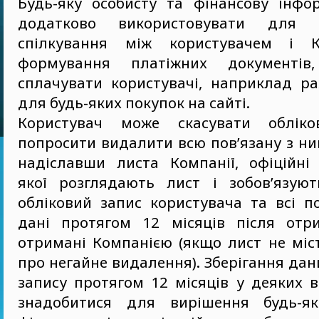
Будь-яку особисту та фінансову інф
додатково використовувати для пе
спілкування між користувачем і 
формування платіжних документів
сплачувати користувачі, наприклад ра
для будь-яких покупок на сайті.
Користувач може скасувати облік
попросити видалити всю пов’язану з н
надіславши листа Компанії, офіційні
якої розглядають лист і зобов’язую
обліковий запис користувача та всі п
дані протягом 12 місяців після отр
отримані Компанією (якщо лист не міс
про негайне видалення). Зберігання дани
запису протягом 12 місяців у деяких 
знадобитися для вирішення будь-я