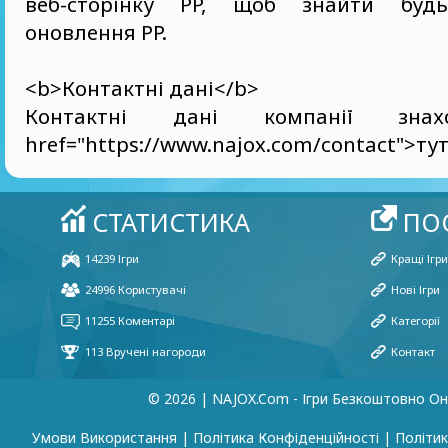
веб-сторінку PP, щоб знайти будь
оновлення PP.
<b>Контактні дані</b>
Контактні дані компанії знах
href="https://www.najox.com/contact">тут
© 2026 | NAJOX.com - Ігри Безкоштовно О
Умови Використання
|
Політика Конфіденційності
|
Політик