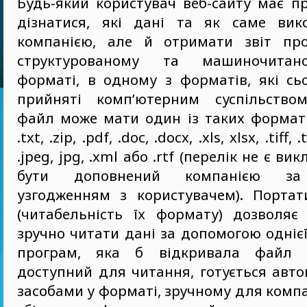
Будь-який користувач веб-сайту має п
дізнатися, які дані та як саме вик
компанією, але й отримати звіт про
структурованому та машиночитано
форматі, в одному з форматів, які сь
прийняті комп’ютерним суспільством
файл може мати один із таких форматів
.txt, .zip, .pdf, .doc, .docx, .xls, xlsx, .tiff, 
.jpeg, jpg, .xml або .rtf (перелік не є в
бути доповнений компанією за
узгодженням з користувачем). Портат
(читабельність їх формату) дозволяє 
зручно читати дані за допомогою одніє
програм, яка б відкривала файл 
доступний для читання, готується авт
засобами у форматі, зручному для компа