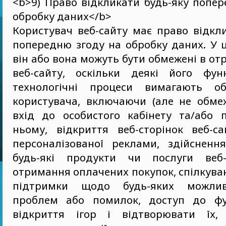
<b>9) Право відкликати будь-яку попе
обробку даних</b>
Користувач веб-сайту має право відкл
попередню згоду на обробку даних. У 
він або вона можуть бути обмежені в от
веб-сайту, оскільки деякі його фун
технологічні процеси вимагають о
користувача, включаючи (але не обме
вхід до особистого кабінету та/або 
ньому, відкриття веб-сторінок веб-са
персоналізованої реклами, здійсненн
будь-які продукти чи послуги веб-
отримання оплачених покупок, спілкува
підтримки щодо будь-яких можлив
проблем або помилок, доступ до фун
відкриття ігор і відтворювати їх, 