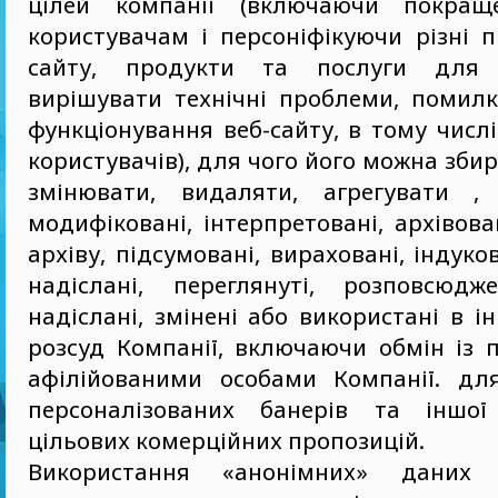
цілей компанії (включаючи покращ
користувачам і персоніфікуючи різні п
сайту, продукти та послуги для к
вирішувати технічні проблеми, помил
функціонування веб-сайту, в тому числ
користувачів), для чого його можна збир
змінювати, видаляти, агрегувати , 
модифіковані, інтерпретовані, архівован
архіву, підсумовані, вираховані, індуков
надіслані, переглянуті, розповсюдж
надіслані, змінені або використані в і
розсуд Компанії, включаючи обмін із 
афілійованими особами Компанії. дл
персоналізованих банерів та іншо
цільових комерційних пропозицій.
Використання «анонімних» даних