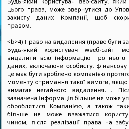
Будь-який користувач веб-сайту, який
цього права, може звернутися до Упов
захисту даних Компанії, щоб скор
правом.
<b>4) Право на видалення (право бути з
Будь-який користувач wвеб-сайт м
видалити всю інформацію про нього 
даних, включаючи особисту, фінансову 
це має бути зроблено компанією протяго
моменту отримання такої вимоги, якщо
вимагає негайного видалення. . Піс
зазначена інформація більше не може у
оброблятися Компанією, а також так
більше не може вважатися користу
чином, після реалізації права на заб