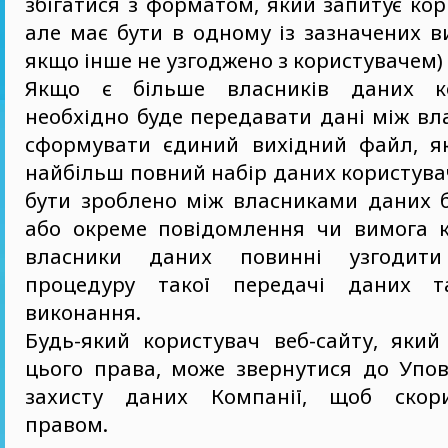
збігатися з форматом, який запитує кори
але має бути в одному із зазначених 
якщо інше не узгоджено з користувачем) 
Якщо є більше власників даних ко
необхідно буде передавати дані між в
сформувати єдиний вихідний файл, я
найбільш повний набір даних користувач
бути зроблено між власниками даних б
або окреме повідомлення чи вимога к
власники даних повинні узгодит
процедуру такої передачі даних т
виконання.
Будь-який користувач веб-сайту, який
цього права, може звернутися до Упов
захисту даних Компанії, щоб скор
правом.