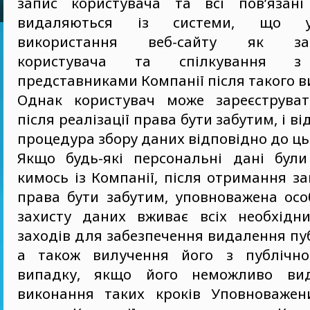
запис користувача та всі пов’язан
видаляються із системи, що у
використання веб-сайту як заре
користувача та спілкування з
представниками Компанії після такого в
Однак користувач може зареєструват
після реалізації права бути забутим, і в
процедура збору даних відповідно до ць
Якщо будь-які персональні дані бул
кимось із Компанії, після отримання з
права бути забутим, уповноважена осо
захисту даних вживає всіх необхідн
заходів для забезпечення видалення пу
а також вилучення його з публічно
випадку, якщо його неможливо вид
виконання таких кроків Уповноважен