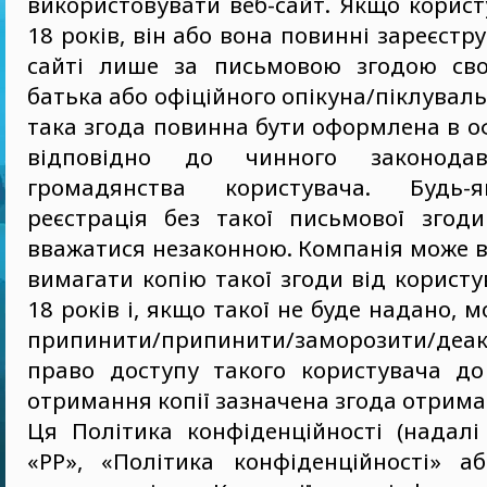
використовувати веб-сайт. Якщо корис
18 років, він або вона повинні зареєстр
сайті лише за письмовою згодою сво
батька або офіційного опікуна/піклувал
така згода повинна бути оформлена в о
відповідно до чинного законодав
громадянства користувача. Будь-
реєстрація без такої письмової згод
вважатися незаконною. Компанія може в
вимагати копію такої згоди від користу
18 років і, якщо такої не буде надано, 
припинити/припинити/заморозити/деак
право доступу такого користувача до
отримання копії зазначена згода отрима
Ця Політика конфіденційності (надалі
«PP», «Політика конфіденційності» аб