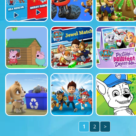
1
2
>