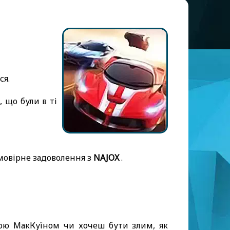
ся.
і, що були в ті
ймовірне задоволення з
NAJOX
.
ою МакКуїном чи хочеш бути злим, як