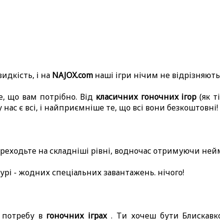
идкість, і на
NAJOX.com
наші ігри нічим не відрізняють
е, що вам потрібно. Від
класичних гоночних ігор
(як т
 нас є всі, і найприємніше те, що всі вони безкоштовні!
переходьте на складніші рівні, водночас отримуючи не
турі - жодних спеціальних завантажень. нічого!
у потребу в
гоночних іграх
. Ти хочеш бути Блискавк