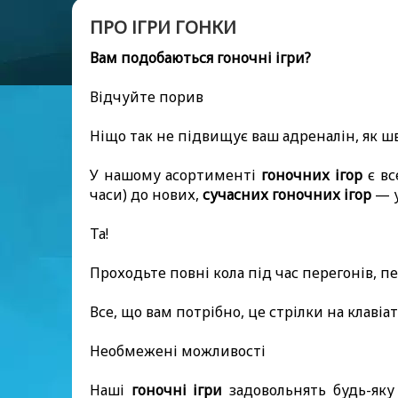
ПРО ІГРИ ГОНКИ
Вам подобаються гоночні ігри?
Відчуйте порив
Ніщо так не підвищує ваш адреналін, як шв
У нашому асортименті
гоночних ігор
є вс
часи) до нових,
сучасних гоночних ігор
— у
Та!
Проходьте повні кола під час перегонів, 
Все, що вам потрібно, це стрілки на клавіа
Необмежені можливості
Наші
гоночні ігри
задовольнять будь-як