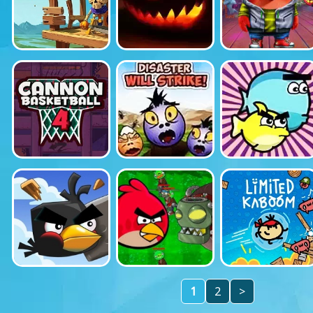
1
2
>