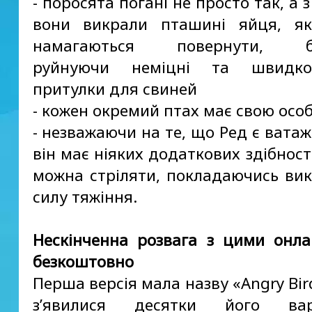
- поросята погані не просто так, а 
вони викрали пташині яйця, як
намагаються повернути, бе
руйнуючи неміцні та швидкоз
притулки для свиней
- кожен окремий птах має свою осо
- незважаючи на те, що Ред є ватаж
він має ніяких додаткових здібност
можна стріляти, покладаючись ви
силу тяжіння.
Нескінченна розвага з цими онла
безкоштовно
Перша версія мала назву «Angry Bir
з’явилися десятки його вар