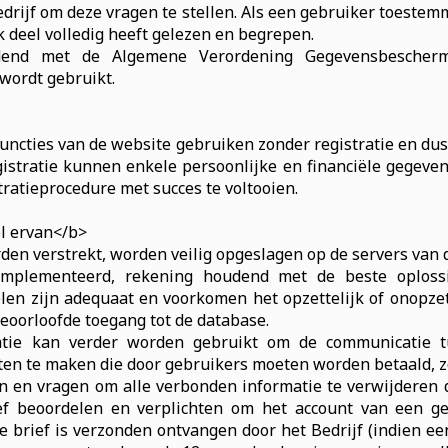
rijf om deze vragen te stellen. Als een gebruiker toestemmi
k deel volledig heeft gelezen en begrepen.
end met de Algemene Verordening Gegevensbescherm
wordt gebruikt.
uncties van de website gebruiken zonder registratie en dus
egistratie kunnen enkele persoonlijke en financiële gege
ratieprocedure met succes te voltooien.
l ervan</b>
den verstrekt, worden veilig opgeslagen op de servers van 
mplementeerd, rekening houdend met de beste oplossi
n zijn adequaat en voorkomen het opzettelijk of onopzette
eoorloofde toegang tot de database.
rmatie kan verder worden gebruikt om de communicatie t
n te maken die door gebruikers moeten worden betaald, zoa
 en vragen om alle verbonden informatie te verwijderen do
rief beoordelen en verplichten om het account van een g
brief is verzonden ontvangen door het Bedrijf (indien een 