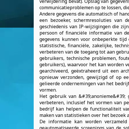
verwijdering bevat). Opslag van gegeve
communicatieproblemen op te lossen, die 
Andere gegevens die automatisch of han
een bezoeker, schermresoluties van de
geschiedenis van IP-wijzigingen die zi
persoon of financiële informatie van 
gegevens kunnen voor onbeperkte tijd 
statistische, financiële, zakelijke, te
verbeteren van de toegang tot aan gebru
gebruikers, technische problemen, fout
gebruikers), waarvoor het kan worden ve
gearchiveerd, geëxtraheerd uit een arc
opnieuw verzonden, gewijzigd of op ee
gelieerde ondernemingen van het bedrij
vormen.
Het gebruik van &#39;anonieme&#39; g
verbeteren, inclusief het vormen van p
bedrijf kan helpen de functionaliteit 
maken van statistieken over het bezoek a
De informatie kan worden verzameld 
geautomatiseerde screenings van de sof