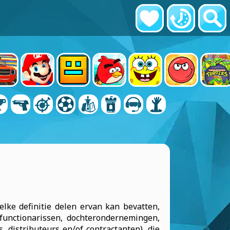
lke definitie delen ervan kan bevatten,
 functionarissen, dochterondernemingen,
, distributeurs en/of contractanten), die