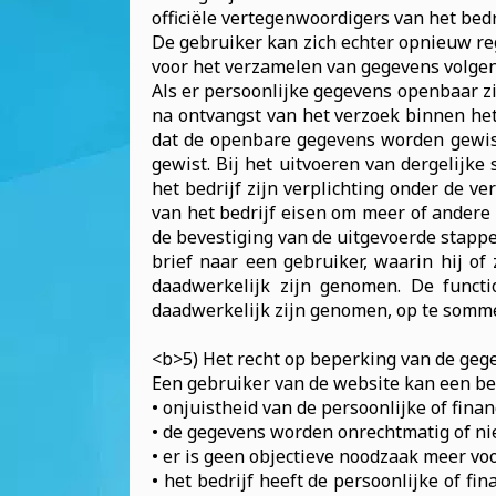
officiële vertegenwoordigers van het bedri
De gebruiker kan zich echter opnieuw re
voor het verzamelen van gegevens volgen
Als er persoonlijke gegevens openbaar zi
na ontvangst van het verzoek binnen he
dat de openbare gegevens worden gewist 
gewist. Bij het uitvoeren van dergelijk
het bedrijf zijn verplichting onder de v
van het bedrijf eisen om meer of ander
de bevestiging van de uitgevoerde stappe
brief naar een gebruiker, waarin hij of 
daadwerkelijk zijn genomen. De functi
daadwerkelijk zijn genomen, op te somme
<b>5) Het recht op beperking van de ge
Een gebruiker van de website kan een be
• onjuistheid van de persoonlijke of fina
• de gegevens worden onrechtmatig of ni
• er is geen objectieve noodzaak meer vo
• het bedrijf heeft de persoonlijke of f