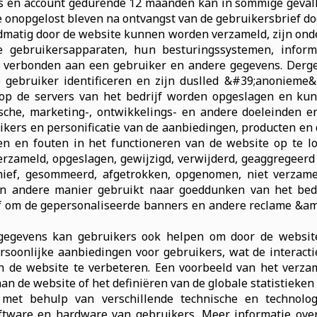
ns en account gedurende 12 maanden kan in sommige gevalle
onopgelost bleven na ontvangst van de gebruikersbrief doo
dmatig door de website kunnen worden verzameld, zijn onde
 gebruikersapparaten, hun besturingssystemen, informa
jn verbonden aan een gebruiker en andere gegevens. Derg
de gebruiker identificeren en zijn duslled &#39;anoniem
op de servers van het bedrijf worden opgeslagen en ku
chnische, marketing-, ontwikkelings- en andere doeleinden 
ikers en personificatie van de aanbiedingen, producten en 
en en fouten in het functioneren van de website op te lo
rzameld, opgeslagen, gewijzigd, verwijderd, geaggregeerd ,
hief, gesommeerd, afgetrokken, opgenomen, niet verzame
n andere manier gebruikt naar goeddunken van het bedri
f om de gepersonaliseerde banners en andere reclame &am
egevens kan gebruikers ook helpen om door de website
ersoonlijke aanbiedingen voor gebruikers, wat de interact
van de website te verbeteren. Een voorbeeld van het verz
an de website of het definiëren van de globale statistieken
met behulp van verschillende technische en technolog
tware en hardware van gebruikers. Meer informatie over