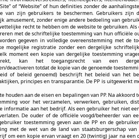
ite” of “Website” of hun definities zonder de aanhalingste
tie van zijn gebruikers te beschermen. Gebruikers zijn 
k amusement, zonder enige andere bedoeling van gebruik
 wettelijke recht te hebben om de website te gebruiken. Als
streren met de schriftelijke toestemming van hun officiële o
 worden gegeven in volledige overeenstemming met de to
ke mogelijke registratie zonder een dergelijke schrifteli
elk moment een kopie van dergelijke toestemming vragen
rekt, kan het toegangsrecht van een derge
en/deactiveren totdat de kopie van de genoemde toestemmi
eleid of beleid genoemd) beschrijft het beleid van het b
raktijken, principes en transparantie. De PP is uitgewerkt m
 te houden aan de eisen en bepalingen van PP. Na akkoord t
stemming voor het verzamelen, verwerken, gebruiken, di
e informatie aan het bedrijf. Als een gebruiker het niet eens
 verlaten. De ouder of de officiële voogd/beheerder van e
 gebruiker toestemming geven aan de PP en de gebruiker
ing met de wet van de land van staatsburgerschap van 
rijf om een kopie ervan vraagt en 20 (twintig) jaar na een d