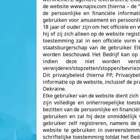
de website www.najox.com (hierna – de “S
de persoonlijke en financiële informa
gebruiken voor amusement en persoonlij
18 jaar of ouder zijn om het officiële en
hij of zij zich alleen op de website regi
toestemming zal in een officiële vorm
staatsburgerschap van de gebruiker. El
worden beschouwd. Het Bedrijf kan op 
indien deze niet worden verst
verwijderen/stopzetten/stoppen/bevriez
Dit privacybeleid (hierna PP, Privacyb
informatie op de website, inclusief de p
Oekraïne.
Elke gebruiker van de website dient zich
zijn volledige en onherroepelijke toe
bezitten van de persoonlijke en financiël
gebruiken en zal hij deze onmiddellijk
gebruiker zelf registreren, namens de
website te gebruiken in overeenstemm
schriftelijke toestemming totdat het Bed