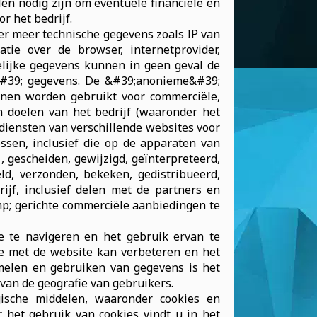
n nodig zijn om eventuele financiële en
r het bedrijf.
r meer technische gegevens zoals IP van
tie over de browser, internetprovider,
elijke gegevens kunnen in geen geval de
e&#39; gegevens. De &#39;anonieme&#39;
nnen worden gebruikt voor commerciële,
en doelen van het bedrijf (waaronder het
diensten van verschillende websites voor
ssen, inclusief die op de apparaten van
 gescheiden, gewijzigd, geïnterpreteerd,
ld, verzonden, bekeken, gedistribueerd,
jf, inclusief delen met de partners en
p; gerichte commerciële aanbiedingen te
 te navigeren en het gebruik ervan te
ie met de website kan verbeteren en het
amelen en gebruiken van gegevens is het
 van de geografie van gebruikers.
ische middelen, waaronder cookies en
 het gebruik van cookies vindt u in het