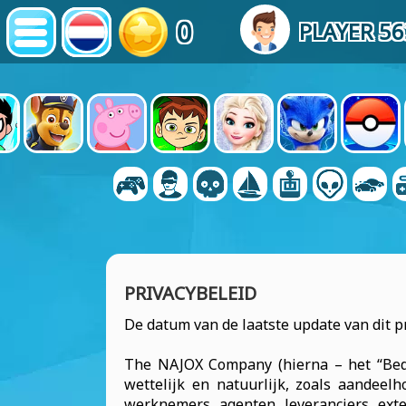
0
PLAYER 5
PRIVACYBELEID
De datum van de laatste update van dit pr
The NAJOX Company (hierna – het “Bedri
wettelijk en natuurlijk, zoals aandeel
werknemers, agenten, leveranciers, exter