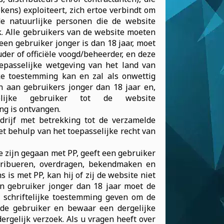
kens) exploiteert, zich ertoe verbindt om
de natuurlijke personen die de website
. Alle gebruikers van de website moeten
 een gebruiker jonger is dan 18 jaar, moet
uder of officiële voogd/beheerder, en deze
epasselijke wetgeving van het land van
jke toestemming kan en zal als onwettig
 aan gebruikers jonger dan 18 jaar en,
lijke gebruiker tot de website
ng is ontvangen.
edrijf met betrekking tot de verzamelde
et behulp van het toepasselijke recht van
e zijn gegaan met PP, geeft een gebruiker
stribueren, overdragen, bekendmaken en
 is met PP, kan hij of zij de website niet
en gebruiker jonger dan 18 jaar moet de
 schriftelijke toestemming geven om de
de gebruiker en bewaar een dergelijke
ergelijk verzoek. Als u vragen heeft over