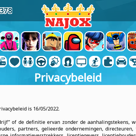
6378
Privacybeleid
ivacybeleid is 16/05/2022.
jf” of de definitie ervan zonder de aanhalingstekens, we
houders, partners, gelieerde ondernemingen, directeuren,
ne informatieverstrekkers, licentiegevers, licentiehouders