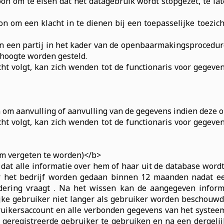
oon om te eisen dat het datagebruik wordt stopgezet, te 
on om een klacht in te dienen bij een toepasselijke toezic
aan een partij in het kader van de openbaarmakingsprocedur
 hoogte worden gesteld.
cht volgt, kan zich wenden tot de functionaris voor gegev
om aanvulling of aanvulling van de gegevens indien deze onv
cht volgt, kan zich wenden tot de functionaris voor gegev
om vergeten te worden)</b>
dat alle informatie over hem of haar uit de database wordt g
r het bedrijf worden gedaan binnen 12 maanden nadat ee
jdering vraagt . Na het wissen kan de aangegeven inform
jke gebruiker niet langer als gebruiker worden beschouwd
uikersaccount en alle verbonden gegevens van het systeem
 geregistreerde gebruiker te gebruiken en na een dergeli