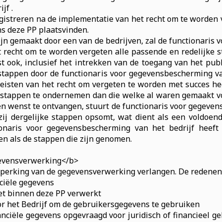
jf .
gistreren na de implementatie van het recht om te worden 
s deze PP plaatsvinden.
jn gemaakt door een van de bedrijven, zal de functionaris
t recht om te worden vergeten alle passende en redelijke
ook, inclusief het intrekken van de toegang van het publ
e stappen door de functionaris voor gegevensbescherming va
ereisten van het recht om vergeten te worden met succes h
e stappen te ondernemen dan die welke al waren gemaakt vo
n wenst te ontvangen, stuurt de functionaris voor gegevens
zij dergelijke stappen opsomt, wat dient als een voldoend
onaris voor gegevensbescherming van het bedrijf heeft
n als de stappen die zijn genomen.
gevensverwerking</b>
perking van de gegevensverwerking verlangen. De redenen 
nciële gegevens
et binnen deze PP verwerkt
or het Bedrijf om de gebruikersgegevens te gebruiken
inanciële gegevens opgevraagd voor juridisch of financieel