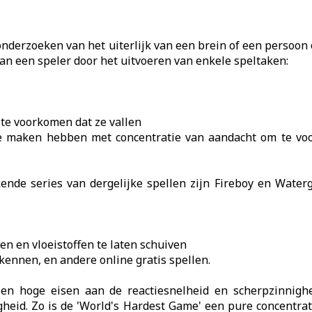
onderzoeken van het uiterlijk van een brein of een persoon o
van een speler door het uitvoeren van enkele speltaken:
te voorkomen dat ze vallen
l te maken hebben met concentratie van aandacht om te vo
nde series van dergelijke spellen zijn Fireboy en Waterg
en en vloeistoffen te laten schuiven
rkennen, en andere online gratis spellen.
llen hoge eisen aan de reactiesnelheid en scherpzinnig
gheid. Zo is de 'World's Hardest Game' een pure concentr