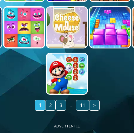
1
2
3
...
11
>
ADVERTENTIE