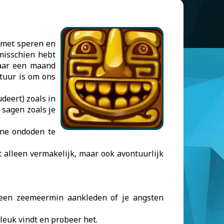
t met speren en
misschien hebt
daar een maand
tuur is om ons
deert) zoals in
 sagen zoals je
ene ondoden te
t alleen vermakelijk, maar ook avontuurlijk
, een zeemeermin aankleden of je angsten
 leuk vindt en probeer het.