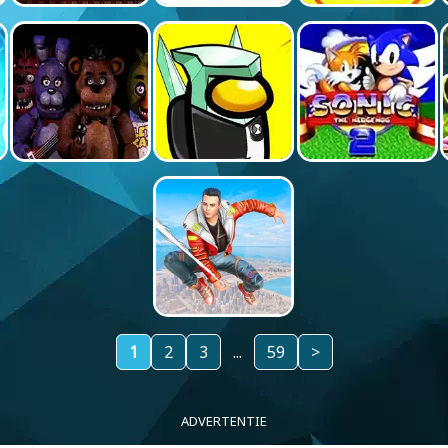
1
2
3
...
59
>
ADVERTENTIE