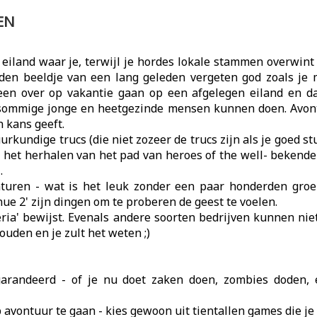
EN
 eiland waar je, terwijl je hordes lokale stammen overwin
ouden beeldje van een lang geleden vergeten god zoals je 
alleen over op vakantie gaan op een afgelegen eiland en 
ls sommige jonge en heetgezinde mensen kunnen doen. Avon
n kans geeft.
rkundige trucs (die niet zozeer de trucs zijn als je goed stu
ot het herhalen van het pad van heroes of the well- bekende
.
nturen - wat is het leuk zonder een paar honderden gro
e 2' zijn dingen om te proberen de geest te voelen.
eria' bewijst. Evenals andere soorten bedrijven kunnen nie
ouden en je zult het weten ;)
egarandeerd - of je nu doet zaken doen, zombies doden
p avontuur te gaan - kies gewoon uit tientallen games die je