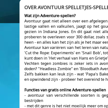
OVER AVONTUUR SPELLETJES-SPELL
Wat zijn Adventure-spellen?
Avontuur gaat niet alleen over een afgelegen
lastige vallen en valkuilen, jaagt op het g
gezien in Indiana Jones. En dit gaat niet 
proberen te overleven voor 300 dollar, zoa
heen - en alles kan het zijn als je het maar ee
Avontuur kan variëren: van het leren van natuu
'Cut the Rope: Experiments' en 'Snail Bob', t
kunt doen in 'Het verhaal van Hans en Grietje'
Vechten tegen zombies is zeker iets in avo
doden? "Headless Zombie" en 'Bloodbath Avenu
Zelfs bakken kan leuk zijn - wat 'Papa's Bak
en opwindend zijn - probeer het overeind te h
Functies van gratis online Adventure-spellen
- avontuur van verschillende soorten is g
bestrijden
- met dit genre is het niet moeilijk meer om o