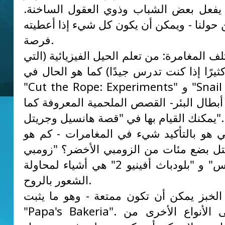
 يفعل بعض الشباب وذوي العقول الساخنة.
 حولنا - ويمكن أن يكون كل شيء إذا أعطيته
فرصة.
ف المغامرة: من تعلم الحيل الفيزيائية (التي
ثيرًا إذا كنت تدرس جيدًا) كما هو الحال في
"Cut the Rope: Experiments" و "Snail Bob" ، إلى
أبطال البئر- القصص الملحمية المعروفة كما
يمكنك القيام بها في "قصة هانسيل وجريتل".
ي هو بالتأكيد شيء في المغامرات - كم هو
تل بضع مئات من الزومبي الأخضر؟ "زومبي
مقطوع الرأس" و "بلودباث أفينيو 2" هي أشياء لمحاولة
الشعور بالروح.
لخبز يمكن أن تكون ممتعة - وهو ما يثبت
"Papa's Bakeria". بالإضافة إلى الأنواع الأخرى من