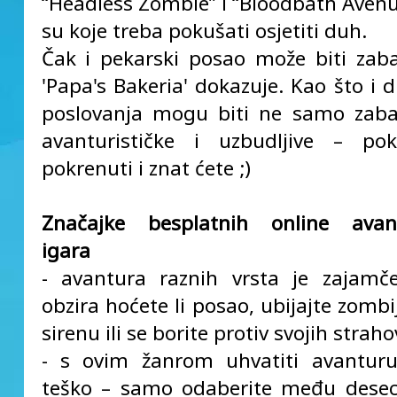
“Headless Zombie” i “Bloodbath Avenue
su koje treba pokušati osjetiti duh.
Čak i pekarski posao može biti zab
'Papa's Bakeria' dokazuje. Kao što i 
poslovanja mogu biti ne samo zaba
avanturističke i uzbudljive – pok
pokrenuti i znat ćete ;)
Značajke besplatnih online avantu
igara
- avantura raznih vrsta je zajamč
obzira hoćete li posao, ubijajte zombi
sirenu ili se borite protiv svojih strah
- s ovim žanrom uhvatiti avanturu
teško – samo odaberite među desec