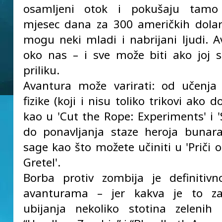
osamljeni otok i pokušaju tamo p
mjesec dana za 300 američkih dola
mogu neki mladi i nabrijani ljudi. A
oko nas – i sve može biti ako joj
priliku.
Avantura može varirati: od učenja 
fizike (koji i nisu toliko trikovi ako d
kao u 'Cut the Rope: Experiments' i '
do ponavljanja staze heroja bunar
sage kao što možete učiniti u 'Priči 
Gretel'.
Borba protiv zombija je definitiv
avanturama – jer kakva je to z
ubijanja nekoliko stotina zelenih