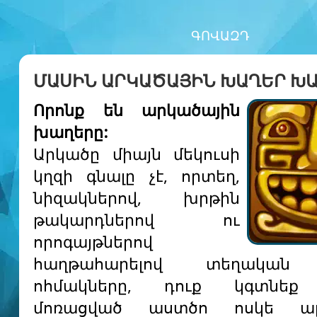
ԳՈՎԱԶԴ
ՄԱՍԻՆ ԱՐԿԱԾԱՅԻՆ ԽԱՂԵՐ Խ
Որոնք են արկածային
խաղերը:
Արկածը միայն մեկուսի
կղզի գնալը չէ, որտեղ,
նիզակներով, խրթին
թակարդներով ու
որոգայթներով
հաղթահարելով տեղական 
ոհմակները, դուք կգտնեք
մոռացված աստծո ոսկե ար