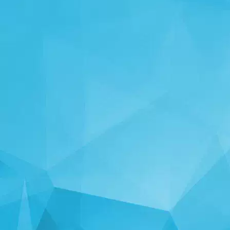
ՎԻՃԱԿԱԳՐՈՒԹՅՈՒ
14246 Խաղեր
25002 Օգտատերեր