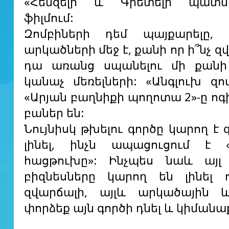
«Հենզելի և Գրետելի պատմու
ֆիլմում:
Զոմբիների դեմ պայքարելը, ա
արկածների մեջ է, քանի որ ի՞նչ զ
դա առանց սպանելու մի քանի 
կանաչ մեռելների: «Անգլուխ զոմ
«Արյան բաղնիքի պողոտա 2»-ը ոգ
բաներ են:
Նույնիսկ թխելու գործը կարող է
լինել, ինչն ապացուցում է 
հացթուխը»: Ինչպես նաև այլ
բիզնեսները կարող են լինել 
զվարճալի, այլև արկածային և
փորձեք այն գործի դնել և կիմանաք