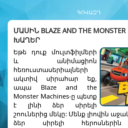
ԳՈՎԱԶԴ
ՄԱՍԻՆ BLAZE AND THE MONSTER
ԽԱՂԵՐ
Եթե դուք մուլտֆիլմերի
և անիմացիոն
հեռուստասերիալների
ակտիվ սիրահար եք,
ապա Blaze and the
Monster Machines-ը պետք
է լինի ձեր սիրելի
շոուներից մեկը: Մենք լիովին աջա
ձեր սիրելի հերոսներին