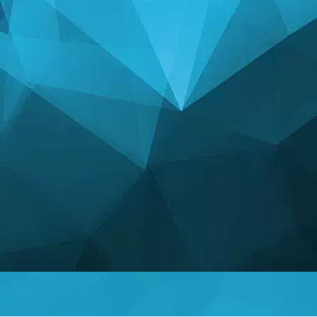
ՎԻՃԱԿԱԳՐՈՒԹՅՈՒ
14247 Խաղեր
25003 Օգտատերեր
11255 Մեկնաբանություններ
113 Տրված մրցանակներ