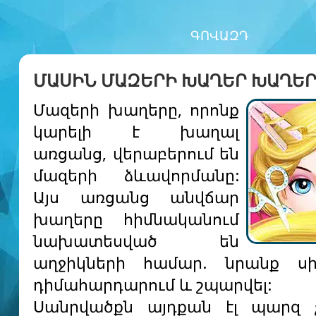
ԳՈՎԱԶԴ
ՄԱՍԻՆ ՄԱԶԵՐԻ ԽԱՂԵՐ ԽԱՂԵ
Մազերի խաղերը, որոնք
կարելի է խաղալ
առցանց, վերաբերում են
մազերի ձևավորմանը:
Այս առցանց անվճար
խաղերը հիմնականում
նախատեսված են
աղջիկների համար. նրանք սի
դիմահարդարում և շպարվել:
Սանրվածքն այդքան էլ պարզ չ