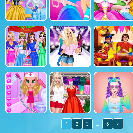
1
2
3
...
6
>