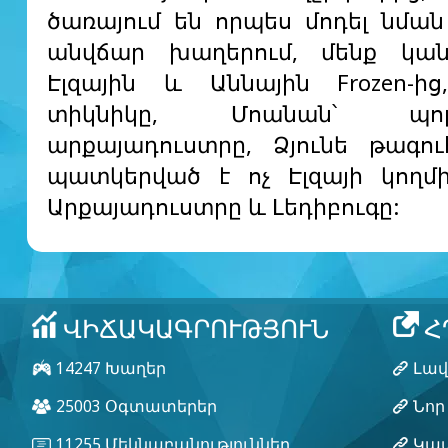
ծառայում են որպես մոդել նմա
անվճար խաղերում, մենք կան
Էլզային և Աննային Frozen-ի
տիկնիկը, Մոանան՝ պոլի
արքայադուստրը, Ձյունե թագու
պատկերված է ոչ Էլզայի կողմ
Արքայադուստրը և Լեդիբուգը: