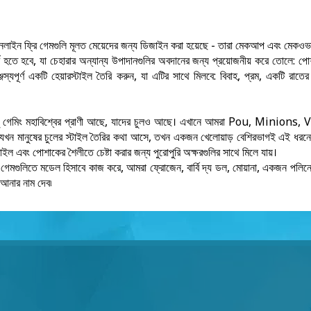
অনলাইন ফ্রি গেমগুলি মূলত মেয়েদের জন্য ডিজাইন করা হয়েছে - তারা মেকআপ এবং মেকওভ
ূর্ণ হতে হবে, যা চেহারার অন্যান্য উপাদানগুলির অবদানের জন্য প্রয়োজনীয় করে তোলে: পোশ
ামঞ্জস্যপূর্ণ একটি হেয়ারস্টাইল তৈরি করুন, যা এটির সাথে মিলবে: বিবাহ, প্রম, একটি রাতের প
 যেহেতু গেমিং মহাবিশ্বের প্রাণী আছে, যাদের চুলও আছে। এখানে আমরা Pou, Minion
ন মানুষের চুলের স্টাইল তৈরির কথা আসে, তখন একজন খেলোয়াড় বেশিরভাগই এই ধরনের
াইল এবং পোশাকের শৈলীতে চেষ্টা করার জন্য পুরোপুরি অক্ষরগুলির সাথে মিলে যায়।
 গেমগুলিতে মডেল হিসাবে কাজ করে, আমরা ফ্রোজেন, বার্বি দ্য ডল, মোয়ানা, একজন পলিনেশ
 আনার নাম দেব৷