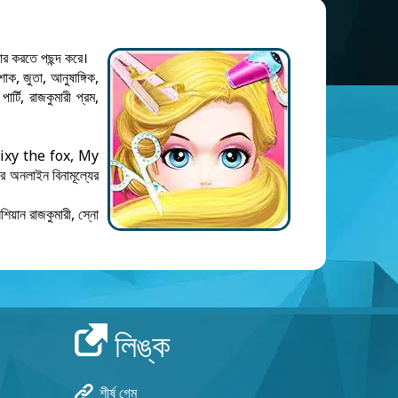
ার করতে পছন্দ করে।
াক, জুতা, আনুষাঙ্গিক,
ার্টি, রাজকুমারী প্রম,
s, Vixy the fox, My
 অনলাইন বিনামূল্যের
িয়ান রাজকুমারী, স্নো
লিঙ্ক
শীর্ষ গেম