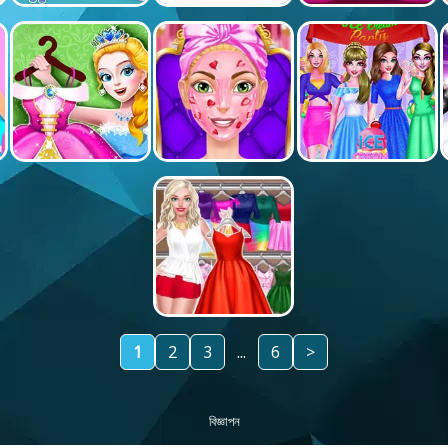
1
2
3
...
6
>
বিজ্ঞাপন