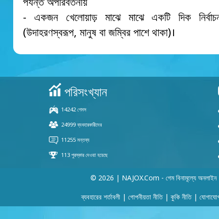
পর্যন্ত অপরিবর্তনীয়
- একজন খেলোয়াড় মাঝে মাঝে একটি দিক নির্বা
(উদাহরণস্বরূপ, মানুষ বা জম্বির পাশে থাকা)।
© 2026 | NAJOX.com - গেম বিনামূল্যে অনলাইন
ব্যবহারের শর্তাবলী
|
গোপনীয়তা নীতি
|
কুকি নীতি
|
যোগাযো