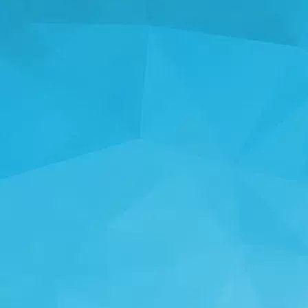
পরিসংখ্যান
14242 গেমস
24999 ব্যবহারকারীদের
11255 মন্তব্য