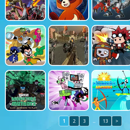
1
2
3
...
13
>