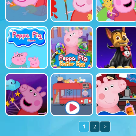
1
2
>