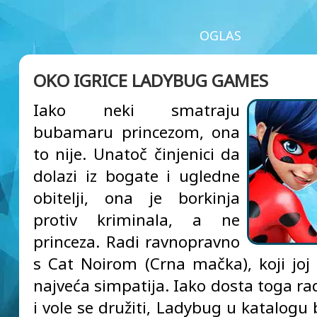
OGLAS
OKO IGRICE LADYBUG GAMES
Iako neki smatraju
bubamaru princezom, ona
to nije. Unatoč činjenici da
dolazi iz bogate i ugledne
obitelji, ona je borkinja
protiv kriminala, a ne
princeza. Radi ravnopravno
s Cat Noirom (Crna mačka), koji joj 
najveća simpatija. Iako dosta toga ra
i vole se družiti, Ladybug u katalogu