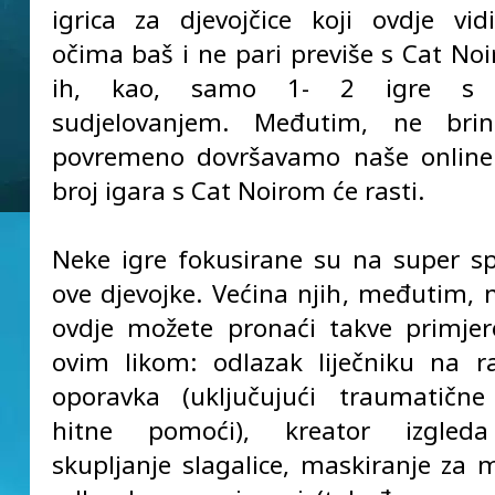
igrica za djevojčice koji ovdje vid
očima baš i ne pari previše s Cat No
ih, kao, samo 1- 2 igre s 
sudjelovanjem. Međutim, ne brin
povremeno dovršavamo naše online 
broj igara s Cat Noirom će rasti.
Neke igre fokusirane su na super s
ove djevojke. Većina njih, međutim, n
ovdje možete pronaći takve primjer
ovim likom: odlazak liječniku na r
oporavka (uključujući traumatične
hitne pomoći), kreator izgled
skupljanje slagalice, maskiranje za 