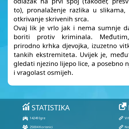
odlazak na prvi spoj (također, presv
to), pronalaženje razlika u slikama, 
otkrivanje skrivenih srca.
Ovaj lik je vrlo jak i nema sumnje 
boriti protiv kriminala. Međuti
prirodno krhka djevojka, izuzetno vitk
tankih ekstremiteta. Uvijek je, međut
gledati njezino lijepo lice, a posebno 
i vragolast osmijeh.