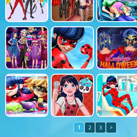
1
2
3
>