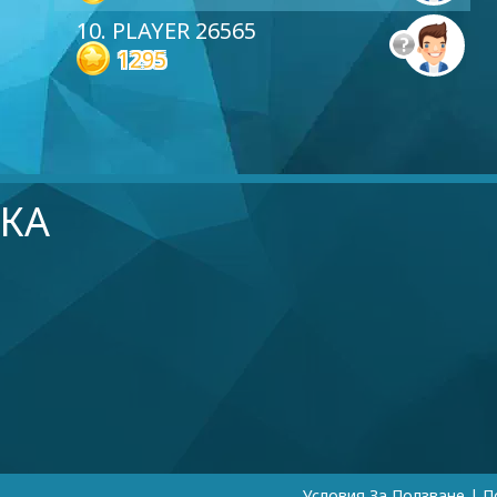
10. PLAYER 26565
1295
КА
Условия За Ползване
|
П