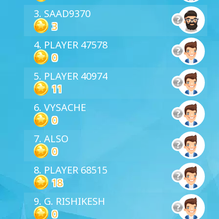
3. SAAD9370
3
4. PLAYER 47578
0
5. PLAYER 40974
11
6. VYSACHE
0
7. ALSO
0
8. PLAYER 68515
18
9. G. RISHIKESH
0