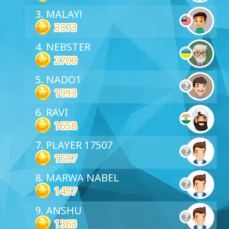
3. MALAY!
3373
4. NEBSTER
2700
5. NADO1
1993
6. RAVI
1658
7. PLAYER 17507
1537
8. MARWA NABEL
1457
9. ANSHU
1363