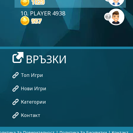
1029
10. PLAYER 4938
957
ВРЪЗКИ
Топ Игри
Нови Игри
Категории
Контакт
олитика За Поверителност
|
Политика За Бисквитки
|
Контакт