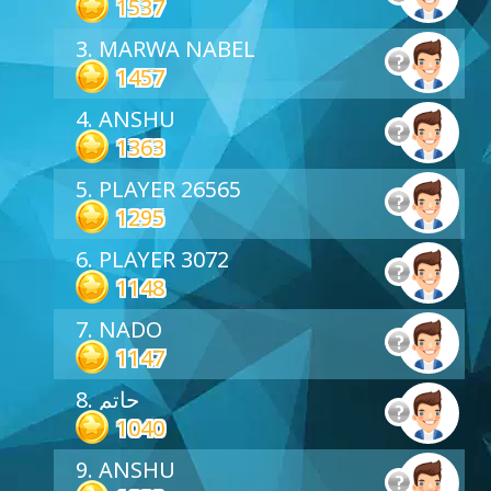
1537
3. MARWA NABEL
1457
4. ANSHU
1363
5. PLAYER 26565
1295
6. PLAYER 3072
1148
7. NADO
1147
8. حاتم
1040
9. ANSHU