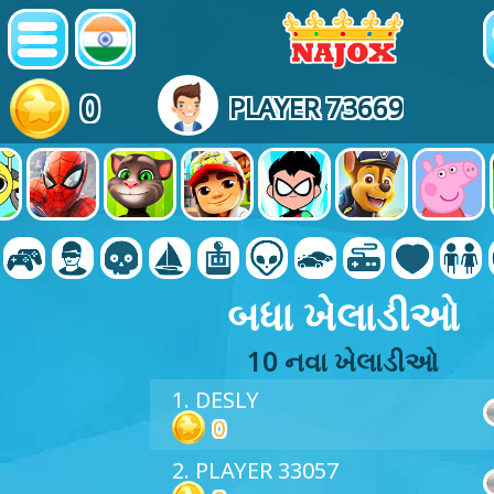
0
PLAYER 73669
બધા ખેલાડીઓ
10 નવા ખેલાડીઓ
1. DESLY
0
2. PLAYER 33057