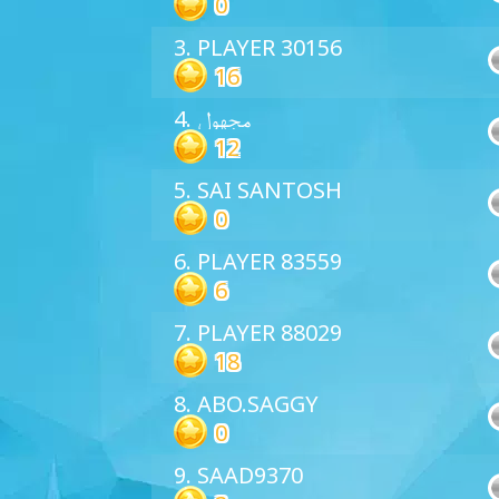
0
3. PLAYER 30156
16
4. مجهول
12
5. SAI SANTOSH
0
6. PLAYER 83559
6
7. PLAYER 88029
18
8. ABO.SAGGY
0
9. SAAD9370