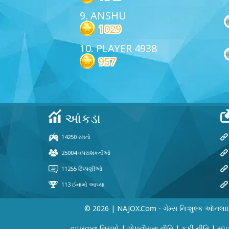
9. ANSHU
1029
10. PLAYER 4938
957
© 2026 | NAJOX.com - ગેમ્સ નિઃશુલ્ક ઑનલા
વાપરવાના નિયમો
|
ગોપનીયતા નીતિ
|
કૂકી નીતિ
|
સંપર