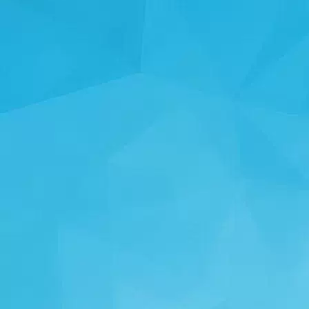
આંકડા
14250 રમતો