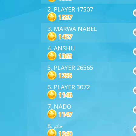
2. PLAYER 17507
1537
3. MARWA NABEL
1457
4. ANSHU
1363
5. PLAYER 26565
1295
6. PLAYER 3072
1148
7. NADO
1147
8. حاتم
1040