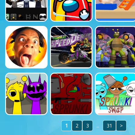
1
2
3
...
31
>