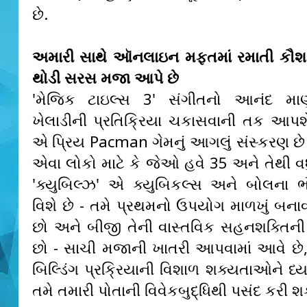
છે.
અમારી સાથે ઑનલાઇન મફતમાં રમાતી કૌશ
થોડી સરસ મજા આપે છે
'મેજિક ટાઇલ્સ 3' સંગીતનો આનંદ મા
ખેલાડીની પ્રતિક્રિયા ચકાસવાની તક આપશે
એ પ્રિય Pacman ગેમનું આગલું સંસ્કરણ છે
એવા લોકો માટે કે જેઓ હવે 35 અને તેથી વધ
'ક્યુબિલ્ઝ' એ ક્યુબિકલ્સ અને બોલના ભૌ
વિશે છે - તમે પ્રથમનો ઉપયોગ માળખું બનાવ
છો અને બીજી તેની વાસ્તવિક સહનશક્તિની
છો - સાચી મજાની ખાતરી આપવામાં આવે છે,
બિલ્ડિંગ પ્રક્રિયાની વિશાળ શક્યતાઓને ધ્યા
તમે તમારી પોતાની વિવેકબુદ્ધિથી પસંદ કરી શ