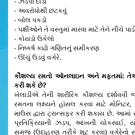
- ઝડપી દોડો
- અવરોધોથી છટકવું
- બોલ પકડો
- પક્ષીઓને તે વસ્તુમાં મારવા માટે તેને નીચે પાડ
- કોયડો ઉકેલો
- નિષ્કર્ષ કાઢો ગણિતનું સમીકરણ
- ઊંચું ઉડવું વગેરે.
કૌશલ્ય રમતો ઑનલાઇન અને મફતમાં: તે
કરી શકે છે?
ખેલાડીએ તેની શારીરિક કૌશલ્ય દર્શાવવી 
રમતના લક્ષ્યને હાંસલ કરવા માટે મોનિટર, 
માઉસ દ્વારા ટ્રાન્સફર કરી શકાય છે. આમાં સ
પ્રતિક્રિયાની ઝડપ, આંખની ચોકસાઈ, યો
સમજ (ઉદાહરણ તરીકે શૂટ કરવા) વગેરેનો 