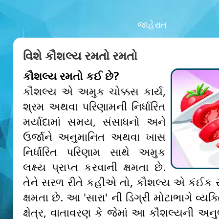
જાહેરાત
વિશે કૌશલ્ય રમતો રમતો
કૌશલ્ય રમતો કઈ છે?
કૌશલ્ય એ અમુક ચોક્કસ કાર્ય,
શ્રમ અથવા પરિણામની નિર્ધારિત
મર્યાદામાં સમય, સંસાધનો અને
ઉર્જાને અનુમાનિત અથવા ખાસ
નિર્ધારિત પરિણામ સાથે અમુક
લક્ષ્ય પ્રાપ્ત કરવાની ક્ષમતા છે.
તેને સરળ રીતે કહીએ તો, કૌશલ્ય એ કંઈક સ
ક્ષમતા છે. આ 'સારા' ની ડિગ્રી મોટાભાગે વ્યક્તિ
ક્ષેત્ર, વાતાવરણ કે જેમાં આ કૌશલ્યની અનુ