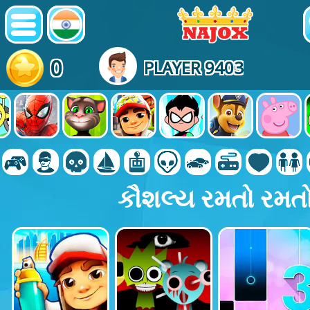
0
PLAYER 9403
કૌશલ્ય રમતો રમત