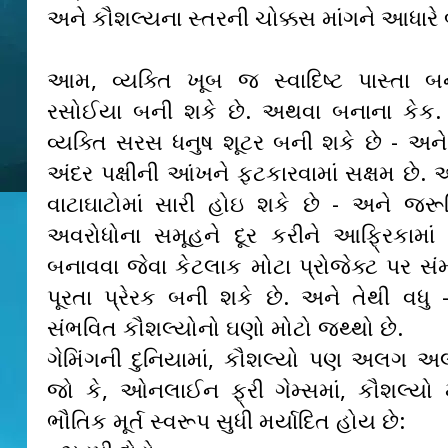
અને કૌશલ્યના સ્તરની ચોક્કસ માંગને આધારે
આમ, વ્યક્તિ ખૂબ જ સ્વાદિષ્ટ પાસ્તા બન
રસોઈયા બની શકે છે. અથવા બનાના કેક
વ્યક્તિ સરસ ધનુષ શૂટર બની શકે છે - અન
અંદર પક્ષીની આંખને ફટકારવામાં સક્ષમ છે. અ
વાટાઘાટોમાં સારી હોઇ શકે છે - અને જરૂ
અવરોધોના સમૂહને દૂર કરીને આફ્રિકામાં 
બનાવવા જેવા કેટલાક મોટા પ્રોજેક્ટ પર સં
પૂરતા પ્રેરક બની શકે છે. અને તેથી વધુ 
સંભવિત કૌશલ્યોનો ઘણો મોટો જથ્થો છે.
ગેમિંગની દુનિયામાં, કૌશલ્યો પણ અલગ અ
જો કે, ઓનલાઈન ફ્રી ગેમ્સમાં, કૌશલ્યો 
ભૌતિક મૂર્ત સ્વરૂપ સુધી મર્યાદિત હોય છે: