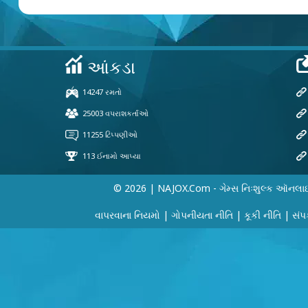
© 2026 | NAJOX.com - ગેમ્સ નિઃશુલ્ક ઑનલા
વાપરવાના નિયમો
|
ગોપનીયતા નીતિ
|
કૂકી નીતિ
|
સંપર