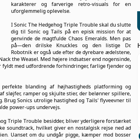
karakterer og farverige retro-visuals for en
uforglemmelig oplevelse.
I Sonic The Hedgehog Triple Trouble skal du slutte
dig til Sonic og Tails på en episk mission for at
genvinde de magtfulde Chaos Emeralds. Men pas
på—den drilske Knuckles og den listige Dr.
Robotnik er også ude efter de dyrebare ædelstene,
ack the Weasel. Med højere indsatser end nogensinde,
 fyldt med udfordrende forhindringer, farlige fjender og
 perfekte blanding af højhastigheds platforming og
f sløjfer, ramper og skjulte stier, der belønner spillere,
g. Brug Sonics utrolige hastighed og Tails' flyveevner til
fulde power-ups undervejs.
 Triple Trouble besidder, bliver yderligere forstærket
ske soundtrack, hvilket giver en nostalgisk rejse ned ad
serien. Uanset om du undgår pigge, kæmper mod bosser