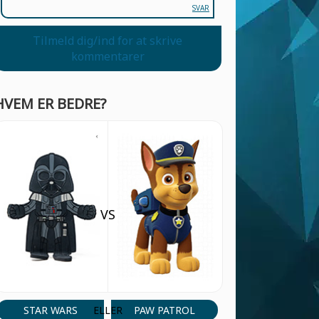
SVAR
Tilmeld dig/ind for at skrive
kommentarer
HVEM ER BEDRE?
VS
STAR WARS
PAW PATROL
ELLER