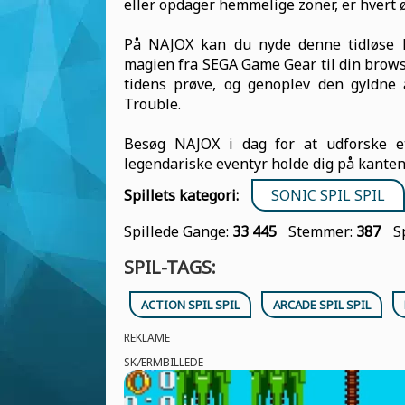
eller opdager hemmelige zoner, er hvert ø
På NAJOX kan du nyde denne tidløse k
magien fra SEGA Game Gear til din browser
tidens prøve, og genoplev den gyldne
Trouble.
Besøg NAJOX i dag for at udforske et 
legendariske eventyr holde dig på kanten
Spillets kategori:
SONIC SPIL SPIL
Spillede Gange:
33 445
Stemmer:
387
S
SPIL-TAGS:
ACTION SPIL SPIL
ARCADE SPIL SPIL
REKLAME
SKÆRMBILLEDE