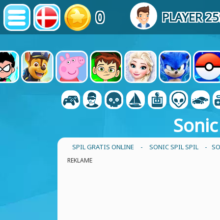
0
PLAYER 2
Sonic
SPIL GRATIS ONLINE
-
SONIC SPIL SPIL
- SO
REKLAME