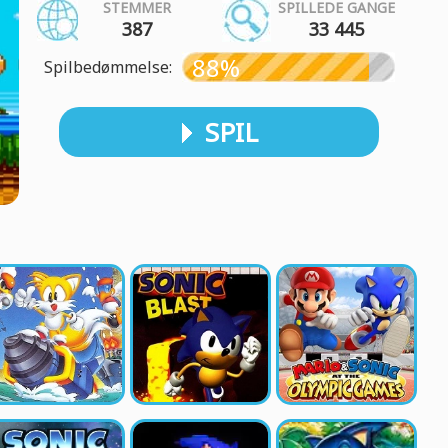
STEMMER
SPILLEDE GANGE
387
33 445
88%
Spilbedømmelse:
SPIL