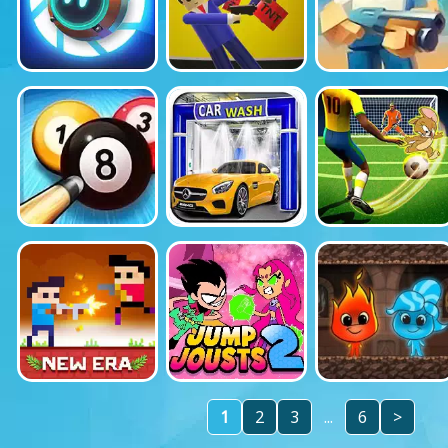
1
2
3
...
6
>