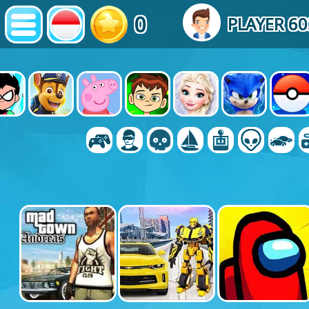
0
PLAYER 6