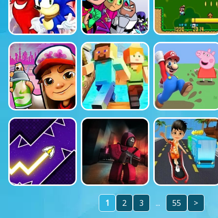
1
2
3
...
55
>