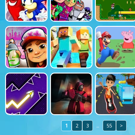
1
2
3
...
55
>