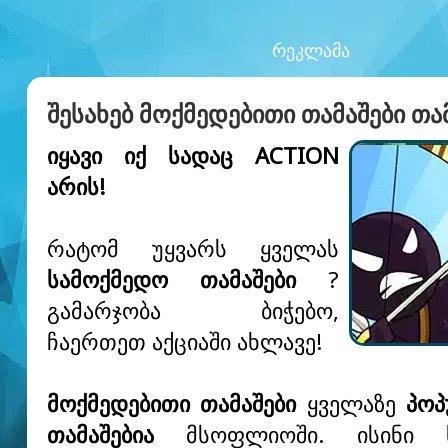
ᲠᲔᲙᲚᲐᲛᲐ
ᲨᲔᲡᲐᲮᲔᲑ ᲛᲝᲥᲛᲔᲓᲔᲑᲘᲗᲘ ᲗᲐᲛᲐᲨᲔᲑᲘ ᲗᲐ
იყავი იქ სადაც ACTION
არის!
რატომ უყვარს ყველას
სამოქმედო თამაშები
?
გამარჯობა ბიჭებო,
ჩაერთეთ აქციაში ახლავე!
მოქმედებითი თამაშები
ყველაზე
პო
თამაშებია
მსოფლიოში. ისინი სწ