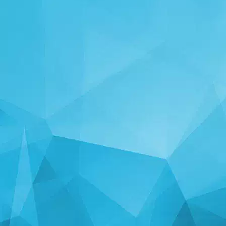
ᲡᲢᲐᲢᲘᲡᲢᲘᲙᲐ
14241 თამაშები