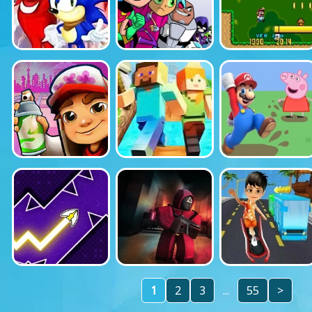
1
2
3
...
55
>