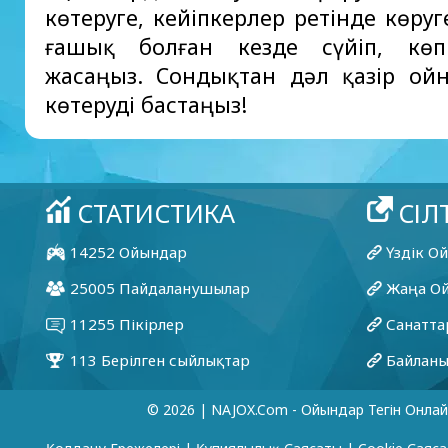
көтеруге, кейіпкерлер ретінде көру
ғашық болған кезде сүйіп, көп
жасаңыз. Сондықтан дәл қазір ойн
көтеруді бастаңыз!
© 2026 | NAJOX.com - Ойындар Тегін Онлай