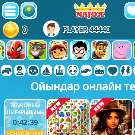
0
PLAYER 44440
Ойындар онлайн те
ЖАҢА ОЙЫН
ШЫҒАРЫЛЫМЫ
0:42:38
ЖАҢА ОЙЫНДАР