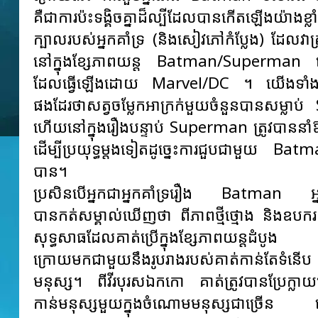
គឺជាការប៉ះទង្គិចគ្នាដ៏ល្បីដែលបានកើតឡើងយ៉ាងខ្លា
ក្បាលរបស់អ្នកគាំទ្រ (និងសៀវភៅកំប្លែង) ដែលវាត
នៅក្នុងខ្សែភាពយន្ត Batman/Superman ច
ដែលធ្វើឡើងដោយ Marvel/DC ។ យើងទាំងអស
ផងដែរថាសត្វចម្លែកអាក្រក់មួយចំនួនបានសម្លា
ហើយនៅក្នុងរឿងបន្ទាប់ Superman ត្រូវបាននាំ
ដើម្បីប្រយុទ្ធម្តងទៀតដូច្នេះការជួបជាមួយ Ba
បាន។
ប្រសិនបើអ្នកជាអ្នកគាំទ្ររឿង Batman អ្
បានកត់សម្គាល់ឃើញថា ពីភាពថ្មីថ្មោង និងឧបករណ៍
សុទ្ធសាធដែលគាត់ប្រើក្នុងខ្សែភាពយន្តដំបូង
ក្រោយមកជាមួយនឹងរូបរាងរបស់គាត់កាន់តែទ
មនុស្ស។ ពីវីរបុរសឯកកោ គាត់ត្រូវបានប្រែក្លាយប
កាន់មនុស្សមួយក្នុងចំណោមមនុស្សជាច្រើន