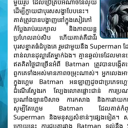
មួយរូប ដែលប្រើគ្រប់អំណាចនៃលុយ
ដើម្បីក្លាយជាបុរសសង្ហាបែបនេះ។
គាត់ត្រូវបានបង្ហាញនៅក្នុងសៀវភៅ
កំប្លែងរាប់រយក្បាល និងភាពយន្ត
ប្រហែលរាប់សិប ហើយគាត់គឺជាវីរ
បុរសខ្នាតធំដំបូងគេ រួមជាមួយនឹង Superman ដ
ពាន់លានដុល្លារតែម្នាក់ឯង។ គ្មានឆ្ងល់ទេដែលម
ឥតគិតថ្លៃជាច្រើនអំពី Batman ត្រូវបានបង្
ពួកគេទាំងអស់មានភាពចម្រុះណាស់។ អ្នកលេង
ក្នុងហ្គេម Batman អនឡាញដូចជាប្រភេទហ្គេ
ដំណើរស្វែងរក ល្បែងលោតផ្លោះជាន់ ការប្រ
ប្រណាំងឡានបិសាច ការកសាង និងការវាយកម្
សូម្បីតែហ្គេម Batman ដែលគាត់កំពុង
Superman និងមនុស្សសំខាន់ៗផ្សេងទៀត។ សម
ក្រោយនេះ ការជួបគ្នារវាង Batman ទល់នឹ