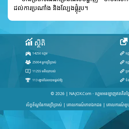
ដល់ការប្រណាំង និងល្បែងផ្គុំរូប។
© 2026 | NAJOX.com - ហ្គេមអនឡាញឥតគិតថ្ល
ល័ក្ខខ័ណ្ឌនៃការប្រើប្រាស់
|
គោលការណ៍​ភាព​ឯកជន
|
គោលការណ៍ខូឃ