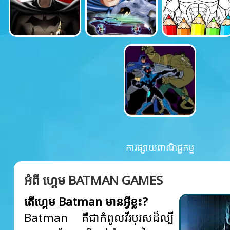
ការផ្សាយពាណិជ្ជកម្ម
អំពី ហ្គេម BATMAN GAMES
តើហ្គេម Batman មានអ្វីខ្លះ?
Batman គឺជាកំពូលវីរបុរសដ៏ល្បី