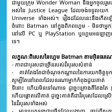
ជាមួយក្រុម Wonder Woman និងអ្នកចូលរួមផ
អស់នៃ Justice League ដែលចង់ទទួលយក
Universe ទាំងអស់។ រឿងដដែលនេះនឹងកើតឡើ
ចំពោះ Batman នៅក្នុងពិភពហ្គេម - មិនថាអ្នក
នៅលើ PC ឬ PlayStation ឬហ្គេមអនឡាញឥត
ទេ។
លក្ខណៈពិសេសនៃហ្គេម Batman តាមអ៊ិនធរណ
- ភាពជាបុរសជាច្រើនរបស់វីរបុរសសំខាន់
- គាត់តែងតែជាចំណុចកណ្តាលនៃការយកចិត្តទ
សូម្បីតែនៅពេលដែលនរណាម្នាក់កំពុងជួយគាត់
ទីនោះ ហើយមិនទៅណាទេ ដូច្នេះគ្រោងគឺតែងតែ 
ហើយផ្តោតលើគាត់ ដូច្នេះគាត់គឺជាវីរបុរសដែលស្រ
នៃវីរបុរសទាំងអស់
- មានប្រភេទរងជាច្រើនដែលបង្ហាញ ចាប់ពីសកម្