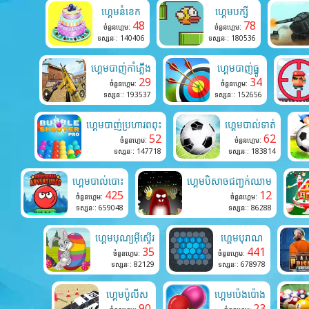
ហ្គេមនំខេក
ហ្គេមបក្សី
48
78
ចំនួនហ្គេម:
ចំនួនហ្គេម:
ទស្សនៈ: 140406
ទស្សនៈ: 180536
ហ្គេមបាញ់កាំភ្លើង
ហ្គេមបាញ់ធ្នូ
29
34
ចំនួនហ្គេម:
ចំនួនហ្គេម:
ទស្សនៈ: 193537
ទស្សនៈ: 152656
ហ្គេមបាញ់ប្រហារពពុះ
ហ្គេមបាល់ទាត់
52
62
ចំនួនហ្គេម:
ចំនួនហ្គេម:
ទស្សនៈ: 147718
ទស្សនៈ: 183814
ហ្គេមបាល់បោះ
ហ្គេមបិសាចជញ្ជក់ឈាម
425
12
ចំនួនហ្គេម:
ចំនួនហ្គេម:
ទស្សនៈ: 659048
ទស្សនៈ: 86288
ហ្គេមបុណ្យអ៊ីស្ទើរ
ហ្គេមបុរាណ
35
441
ចំនួនហ្គេម:
ចំនួនហ្គេម:
ទស្សនៈ: 82129
ទស្សនៈ: 678978
ហ្គេមប៉ូលីស
ហ្គេមប៉េងប៉ោង
90
23