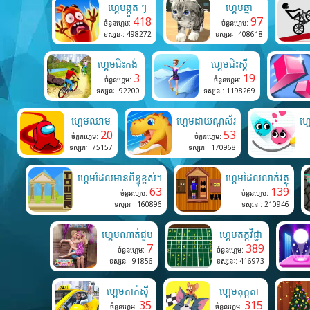
ហ្គេមឆ្កួត ៗ
ហ្គេមឆ្មា
418
97
ចំនួនហ្គេម:
ចំនួនហ្គេម:
ទស្សនៈ: 498272
ទស្សនៈ: 408618
ហ្គេមជិះកង់
ហ្គេមជិះស្គី
3
19
ចំនួនហ្គេម:
ចំនួនហ្គេម:
ទស្សនៈ: 92200
ទស្សនៈ: 1198269
ហ្គេមឈាម
ហ្គេមដាយណូស័រ
ហ្
20
53
ចំនួនហ្គេម:
ចំនួនហ្គេម:
ទស្សនៈ: 75157
ទស្សនៈ: 170968
ហ្គេមដែលមានពិន្ទុខ្ពស់។
ហ្គេមដែលលាក់វត្ថុ
63
139
ចំនួនហ្គេម:
ចំនួនហ្គេម:
ទស្សនៈ: 160896
ទស្សនៈ: 210946
ហ្គេមណាត់ជួប
ហ្គេមតក្កវិជ្ជា
7
389
ចំនួនហ្គេម:
ចំនួនហ្គេម:
ទស្សនៈ: 91856
ទស្សនៈ: 416973
ហ្គេមតាក់ស៊ី
ហ្គេមតុក្កតា
35
315
ចំនួនហ្គេម:
ចំនួនហ្គេម: