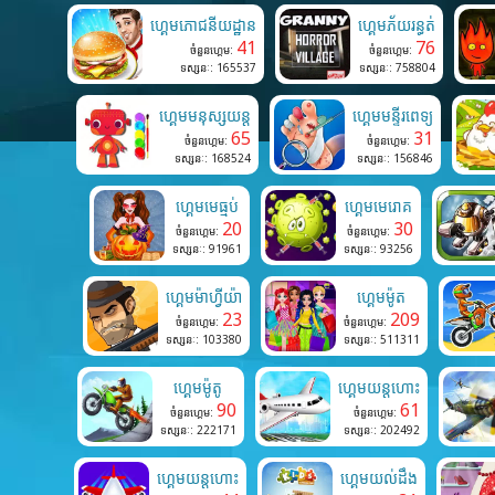
ហ្គេមភោជនីយដ្ឋាន
ហ្គេមភ័យរន្ធត់
41
76
ចំនួនហ្គេម:
ចំនួនហ្គេម:
ទស្សនៈ: 165537
ទស្សនៈ: 758804
ហ្គេមមនុស្សយន្ត
ហ្គេមមន្ទីរពេទ្យ
65
31
ចំនួនហ្គេម:
ចំនួនហ្គេម:
ទស្សនៈ: 168524
ទស្សនៈ: 156846
ហ្គេមមេធ្មប់
ហ្គេមមេរោគ
20
30
ចំនួនហ្គេម:
ចំនួនហ្គេម:
ទស្សនៈ: 91961
ទស្សនៈ: 93256
ហ្គេមម៉ាហ្វីយ៉ា
ហ្គេមម៉ូត
23
209
ចំនួនហ្គេម:
ចំនួនហ្គេម:
ទស្សនៈ: 103380
ទស្សនៈ: 511311
ហ្គេមម៉ូតូ
ហ្គេមយន្តហោះ
90
61
ចំនួនហ្គេម:
ចំនួនហ្គេម:
ទស្សនៈ: 222171
ទស្សនៈ: 202492
ហ្គេមយន្តហោះ
ហ្គេមយល់ដឹង