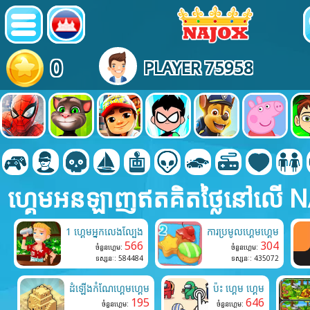
0
PLAYER 75958
ហ្គេមអនឡាញឥតគិតថ្លៃនៅលើ 
1 ហ្គេមអ្នកលេងល្បែង
ការប្រមូលហ្គេមហ្គេម
566
304
ចំនួនហ្គេម:
ចំនួនហ្គេម:
ទស្សនៈ: 584484
ទស្សនៈ: 435072
ដំឡើងកំណែហ្គេមហ្គេម
ប៉ះ ហ្គេម ហ្គេម
195
646
ចំនួនហ្គេម:
ចំនួនហ្គេម: