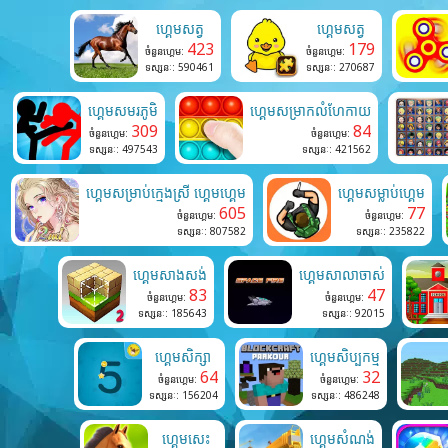
ហ្គេមសត្វ
ហ្គេមសត្វ
423
179
ចំនួនហ្គេម:
ចំនួនហ្គេម:
ទស្សនៈ: 590461
ទស្សនៈ: 270687
ហ្គេមសមរភូមិ
ហ្គេមសម្រាកលំហែកាយ
309
84
ចំនួនហ្គេម:
ចំនួនហ្គេម:
ទស្សនៈ: 497543
ទស្សនៈ: 421562
ហ្គេមសម្រាប់ក្មេងស្រី ហ្គេមហ្គេម
ហ្គេមសម្លាប់ហ្គេម
605
77
ចំនួនហ្គេម:
ចំនួនហ្គេម:
ទស្សនៈ: 807582
ទស្សនៈ: 235822
ហ្គេមសាងសង់
ហ្គេមសាលាចាស់
83
47
ចំនួនហ្គេម:
ចំនួនហ្គេម:
ទស្សនៈ: 185643
ទស្សនៈ: 92015
ហ្គេមសិក្សា
ហ្គេមសិប្បកម្ម
64
32
ចំនួនហ្គេម:
ចំនួនហ្គេម:
ទស្សនៈ: 156204
ទស្សនៈ: 486248
ហ្គេមសេះ
ហ្គេមសំណង់