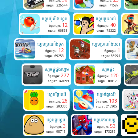
ចំនួនហ្គេម:
ចំនួនហ្គេម:
ទស្សនៈ: 226544
ទស្សនៈ: 71587
ហ្គេមប៊ូលីងហ្គេម
ហ្គេមប្រដាល់
12
40
ចំនួនហ្គេម:
ចំនួនហ្គេម:
ទស្សនៈ: 66868
ទស្សនៈ: 75222
ហ្គេមប្រណាំងទូក
ហ្គេមប្រណាំងសេះ
12
1
ចំនួនហ្គេម:
ចំនួនហ្គេម:
ទស្សនៈ: 69253
ទស្សនៈ: 83994
ហ្គេមផ្គូផ្គងហ្គេម
ហ្គេមផ្ទះ
277
120
ចំនួនហ្គេម:
ចំនួនហ្គេម:
ទស្សនៈ: 341099
ទស្សនៈ: 188123
ហ្គេមផ្លែឈើ
ហ្គេមផ្លែឈើ
26
103
ចំនួនហ្គេម:
ចំនួនហ្គេម:
ទស្សនៈ: 203360
ទស្សនៈ: 213905
ហ្គេមពូហ្គេម
ហ្គេមភាពយន្ត
3
53
ចំនួនហ្គេម:
ចំនួនហ្គេម:
ទស្សនៈ: 98716
ទស្សនៈ: 173289