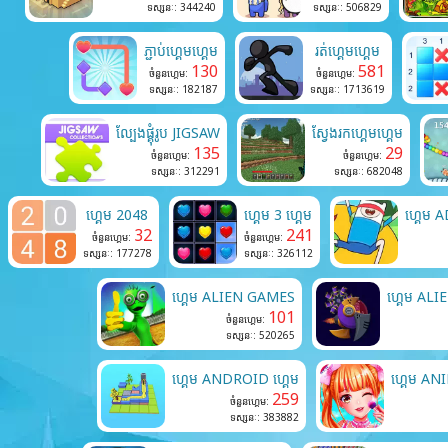
ទស្សនៈ: 344240
ទស្សនៈ: 506829
ភ្ជាប់ហ្គេមហ្គេម
រត់ហ្គេមហ្គេម
130
581
ចំនួនហ្គេម:
ចំនួនហ្គេម:
ទស្សនៈ: 182187
ទស្សនៈ: 1713619
ល្បែងផ្គុំរូប JIGSAW
ស្វែងរកហ្គេមហ្គេម
135
29
ចំនួនហ្គេម:
ចំនួនហ្គេម:
ទស្សនៈ: 312291
ទស្សនៈ: 682048
ហ្គេម 2048
ហ្គេម 3 ហ្គេម
ហ្គេម
32
241
ចំនួនហ្គេម:
ចំនួនហ្គេម:
ទស្សនៈ: 177278
ទស្សនៈ: 326112
ហ្គេម ALIEN GAMES
ហ្គេម AL
101
ចំនួនហ្គេម:
ទស្សនៈ: 520265
ហ្គេម ANDROID ហ្គេម
ហ្គេម A
259
ចំនួនហ្គេម:
ទស្សនៈ: 383882