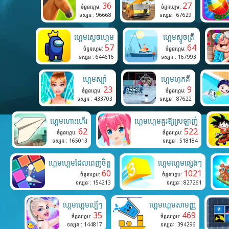
36
27
ចំនួនហ្គេម:
ចំនួនហ្គេម:
ទស្សនៈ: 96668
ទស្សនៈ: 67629
ហ្គេមស្តេចហ្គេម
ហ្គេមស្ទូចត្រី
57
64
ចំនួនហ្គេម:
ចំនួនហ្គេម:
ទស្សនៈ: 644616
ទស្សនៈ: 167993
ហ្គេមស្ប៉ា
ហ្គេមហុកគី
23
9
ចំនួនហ្គេម:
ចំនួនហ្គេម:
ទស្សនៈ: 433703
ទស្សនៈ: 87622
ហ្គេមហោះហើរ
ហ្គេមហ្គេមគួរឱ្យស្រឡាញ់
62
522
ចំនួនហ្គេម:
ចំនួនហ្គេម:
ទស្សនៈ: 165013
ទស្សនៈ: 518184
ហ្គេមហ្គេមដែលពេញចិត្ត
ហ្គេមហ្គេមផ្សេងៗ
60
1021
ចំនួនហ្គេម:
ចំនួនហ្គេម:
ទស្សនៈ: 154213
ទស្សនៈ: 827261
ហ្គេមហ្គេមល្បីៗ
ហ្គេមហ្គេមសាមញ្ញ
35
469
ចំនួនហ្គេម:
ចំនួនហ្គេម:
ទស្សនៈ: 144817
ទស្សនៈ: 394296