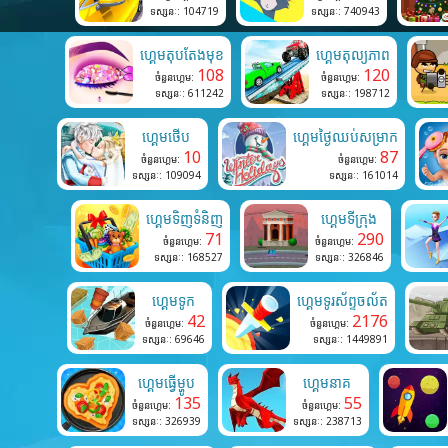
ទស្សនៈ: 104719
ទស្សនៈ: 740943
ហ្គេមតុបតែងមុខ
ហ្គេមតុល្យភាព
108
120
ចំនួនហ្គេម:
ចំនួនហ្គេម:
ទស្សនៈ: 611242
ទស្សនៈ: 198712
ហ្គេមថើប
ហ្គេមថ្ងៃឈប់សម្រាក
10
87
ចំនួនហ្គេម:
ចំនួនហ្គេម:
ទស្សនៈ: 109094
ទស្សនៈ: 161014
ហ្គេមទិញទំនិញ
ហ្គេមទីក្រុង
71
290
ចំនួនហ្គេម:
ចំនួនហ្គេម:
ទស្សនៈ: 168527
ទស្សនៈ: 326846
ហ្គេមទូក
ហ្គេមទូរស័ព្ទចល័ត
42
2176
ចំនួនហ្គេម:
ចំនួនហ្គេម:
ទស្សនៈ: 69646
ទស្សនៈ: 1449891
ហ្គេមធ្វើម្ហូប
ហ្គេមនាគ
135
55
ចំនួនហ្គេម:
ចំនួនហ្គេម:
ទស្សនៈ: 326939
ទស្សនៈ: 238713