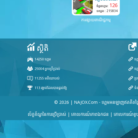
126
ចំនួនហ្គេម:
ទស្សនៈ: 215834
ការផ្សាយពាណិជ្ជកម្ម
© 2026 | NAJOX.com - ហ្គេមអនឡាញឥតគិតថ្ល
ល័ក្ខខ័ណ្ឌនៃការប្រើប្រាស់
|
គោលការណ៍​ភាព​ឯកជន
|
គោលការណ៍ខូឃ